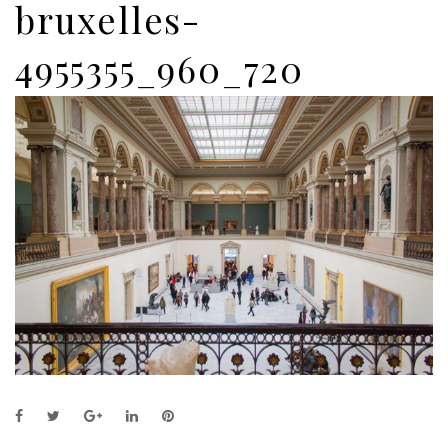
bruxelles-
4955355_960_720
F
T
G
L
P