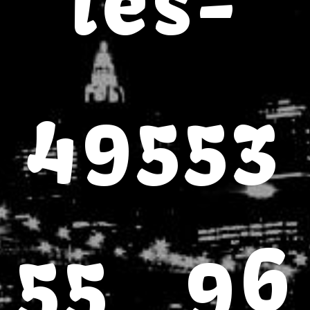
les-
49553
55_96