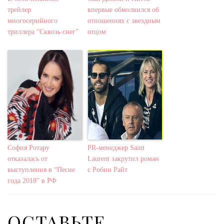
трейлер
впервые обмолвился об
многосерийного
отношениях с звездным
триллера “Сквозь снег”
отцом
София Ротару
PR-менеджер Saint
отказалась от
Laurent закрутил роман
выступления в “Песне
с Робин Райт
года 2018” в РФ
ОСТАВЬТЕ