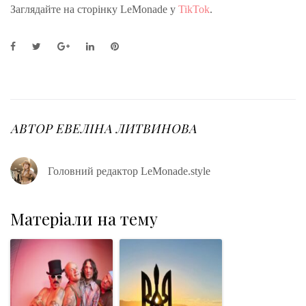
Заглядайте на сторінку LeMonade у
TikTok
.
F
T
G
L
P
a
w
o
i
i
c
i
o
n
n
e
t
g
k
t
b
t
l
e
e
o
e
e
d
r
o
r
+
I
e
АВТОР
ЕВЕЛІНА ЛИТВИНОВА
k
n
s
t
Головний редактор LeMonade.style
Матеріали на тему