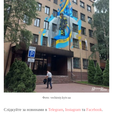
Фото: vechirniy.kyiv.ua
Слідкуйте за новинами в
Telegram
,
Instagram
та
Facebook
.