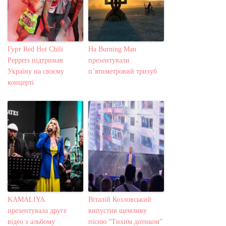
Гурт Red Hot Chili
На Burning Man
Peppers підтримав
презентували
Україну на своєму
п’ятиметровий тризуб
концерті
KAMALIYA
Віталій Козловський
презентувала друге
випустив щемливу
відео з альбому
пісню “Тихим дотиком”