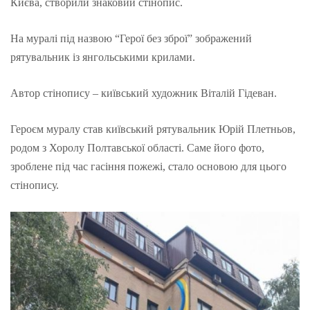
Києва, створили знаковий стінопис.
На муралі під назвою “Герої без зброї” зображений
рятувальник із янгольськими крилами.
Автор стінопису – київський художник Віталій Гідеван.
Героєм муралу став київський рятувальник Юрій Плетньов,
родом з Хоролу Полтавської області. Саме його фото,
зроблене під час гасіння пожежі, стало основою для цього
стінопису.