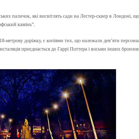
ських паличок, які висвітлять сади на Лестер-сквер в Лондоні, щ
офський камінь”.
ь 18-метрову доріжку, є копіями тих, що належали дев’яти персон
Інсталяція приєднається до Гаррі Поттера і восьми інших бронзо