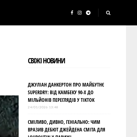
F
I
T
a
n
e
c
s
l
e
t
e
b
a
g
СВІЖІ НОВИНИ
o
g
r
o
r
a
k
a
m
ДЖУЛІАН ДАНКЕРТОН ПРО МАЙБУТНЄ
m
SUPERDRY: ВІД КАМБЕКУ 90-Х ДО
МІЛЬЙОНІВ ПЕРЕГЛЯДІВ У TIKTOK
24/01/2026 13:48
СМІЛИВО, ДИВНО, ГЕНІАЛЬНО: ЧИМ
ВРАЗИВ ДЕБЮТ ДЖЕЙДЕНА СМІТА ДЛЯ