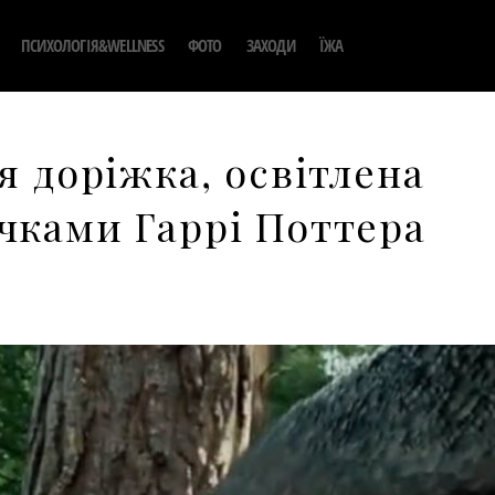
ПСИХОЛОГІЯ&WELLNESS
ФОТО
ЗАХОДИ
ЇЖА
я доріжка, освітлена
чками Гаррі Поттера