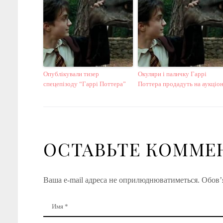
Опублікували тизер
Окуляри і паличку Гаррі
спецепізоду “Гаррі Поттера”
Поттера продадуть на аукціон
ОСТАВЬТЕ КОММЕ
Ваша e-mail адреса не оприлюднюватиметься.
Обов’я