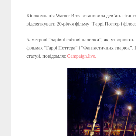
Кінокомпанія Warner Bros встановила дев’ять гігант
відсвяткувати 20-річчя фільму “Гаррі Поттер і філос
5- метрові “чарівні світові палички”, які утворюют
фільмах “Гаррі Поттера” і “Фантастичних тварюк”. 
статуй, повідомляє
Сampaign.live.