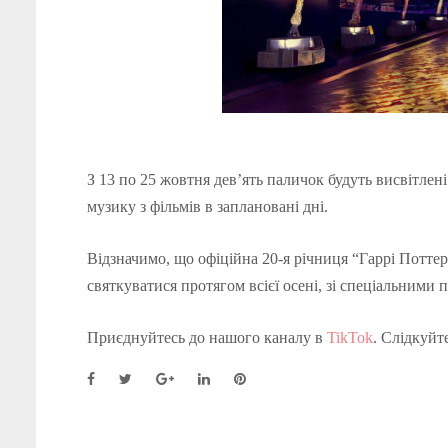
З 13 по 25 жовтня дев’ять паличок будуть висвітлені
музику з фільмів в заплановані дні.
Відзначимо, що офіційна 20-я річниця “Гаррі Поттер
святкуватися протягом всієї осені, зі спеціальними п
Приєднуйтесь до нашого каналу в
TikTok
. Слідкуйт
F
T
G
L
P
a
w
o
i
i
c
i
o
n
n
e
t
g
k
t