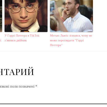
У Гаррі Поттера в TikTok
Метью Льюїс зізнався, чому не
і
з’явився двійник
може переглядати “Гаррі
Поттера”
НТАРИЙ
зкові поля позначені
*