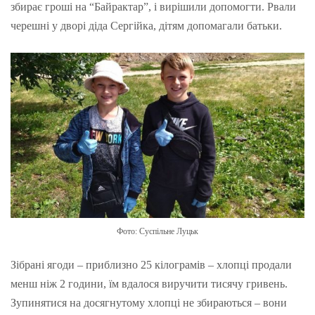
збирає гроші на “Байрактар”, і вирішили допомогти. Рвали
черешні у дворі діда Сергійка, дітям допомагали батьки.
Фото: Суспільне Луцьк
Зібрані ягоди – приблизно 25 кілограмів – хлопці продали
менш ніж 2 години, їм вдалося виручити тисячу гривень.
Зупинятися на досягнутому хлопці не збираються – вони