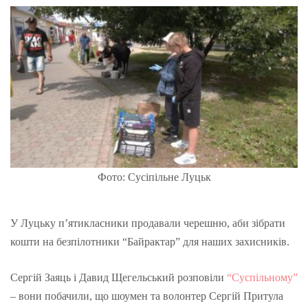
Фото: Сусіпільне Луцьк
У Луцьку п’ятикласники продавали черешню, аби зібрати
кошти на безпілотники “Байрактар” для наших захисників.
Сергій Заяць і Давид Щегельський розповіли
“Суспільному”
– вони побачили, що шоумен та волонтер Сергій Притула