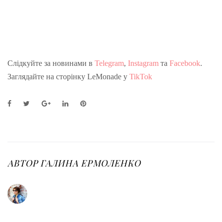
Слідкуйте за новинами в
Telegram
,
Instagram
та
Facebook
.
Заглядайте на сторінку LeMonade у
TikTok
F
T
G
L
P
a
w
o
i
i
c
i
o
n
n
e
t
g
k
t
b
t
l
e
e
o
e
e
d
r
o
r
+
I
e
АВТОР
ГАЛИНА ЕРМОЛЕНКО
k
n
s
t