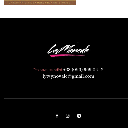
+38 (093) 969 04 12
Реклама на сайті
lytvynovale@gmail.com
F
I
T