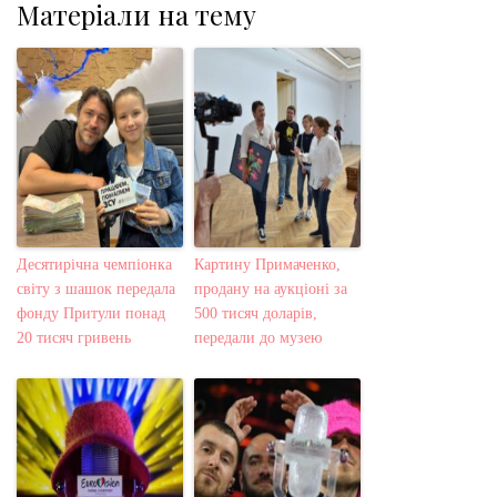
Матеріали на тему
Десятирічна чемпіонка
Картину Примаченко,
світу з шашок передала
продану на аукціоні за
фонду Притули понад
500 тисяч доларів,
20 тисяч гривень
передали до музею