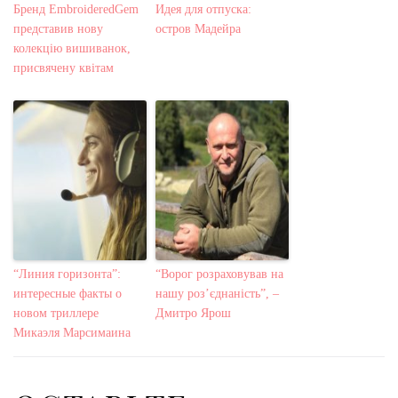
Бренд EmbroideredGem
Идея для отпуска:
представив нову
остров Мадейра
колекцію вишиванок,
присвячену квітам
“Линия горизонта”:
“Ворог розраховував на
интересные факты о
нашу роз’єднаність”, –
новом триллере
Дмитро Ярош
Микаэля Марсимаина