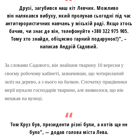
Друзі, загубився наш кіт Левчик. Можливо
він налякався вибуху, який пролунав сьогодні під час
антитерористичних навчань у міській раді. Якщо хтось
бачив, чи знає де він, телефонуйте +380 322 975 905.
Тому хто знайде, обіцяємо гарний подарунок!)”, –
написав Андрій Садовий.
За словами Садового, він знайшов тварину 10 вересня у
своєму робочому кабінеті, зазначивши, що чотирилапий
заліз на дерево, а з нього на балкон. Спочатку працівники
мерії шукали господарів тварини, але виявилося, що він
мешкав на вулиці.
Том Круз був, президенти різні були, а котів ще не
було”, — додав голова міста Лева.