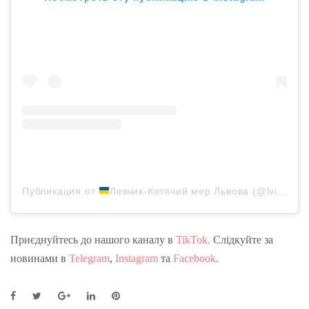
Публикация от
Левчик-Котячий мер Львова (@lvivcitycat)
Приєднуйтесь до нашого каналу в
TikTok.
Слідкуйте за
новинами в
Telegram
,
Instagram
та
Facebook
.
F
T
G
L
P