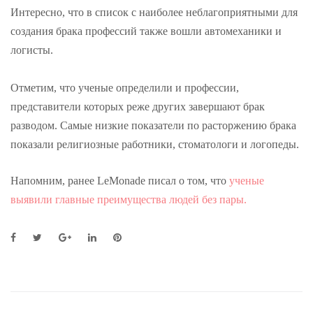
Интересно, что в список с наиболее неблагоприятными для
создания брака профессий также вошли автомеханики и
логисты.
Отметим, что ученые определили и профессии,
представители которых реже других завершают брак
разводом. Самые низкие показатели по расторжению брака
показали религиозные работники, стоматологи и логопеды.
Напомним, ранее LeMonade писал о том, что
ученые
выявили главные преимущества людей без пары.
F
T
G
L
P
a
w
o
i
i
c
i
o
n
n
e
t
g
k
t
b
t
l
e
e
o
e
e
d
r