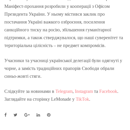
Маніфест-прохання розробили у кооперації з Офісом
Президента України. У ньому містився заклик про
постачання Україні важкого озброєння, посилення
санкційного тиску на росію, збільшення гуманітарної
підтримки, а також стверджувалося, що наші суверенітет та
територіальна цілісність – не предмет компромісів.
Учасники та учасниці української делегації були одягнуті у
чорне, а замість традиційних прапорів Свободи обрали
синьо-жовті стяги.
Слідкуйте за новинами в
Telegram
,
Instagram
та
Facebook
.
Заглядайте на сторінку LeMonade у
TikTok
.
F
T
G
L
P
a
w
o
i
i
c
i
o
n
n