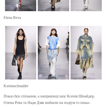
Elena Reva
Kseniaschnaider
Показ був спільним, а наприкінці шоу Ксенія Шнайдер,
Олена Рева та Надя Дзяк вийшли на подіум із синьо-