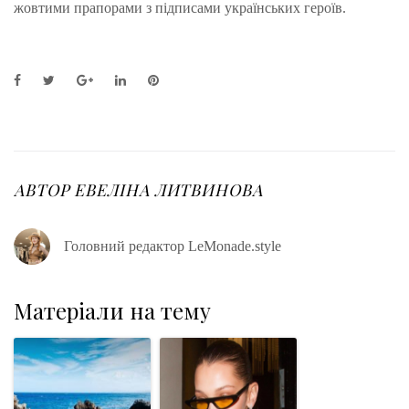
жовтими прапорами з підписами українських героїв.
F
T
G
L
P
a
w
o
i
i
c
i
o
n
n
e
t
g
k
t
b
t
l
e
e
o
e
e
d
r
o
r
+
I
e
АВТОР
ЕВЕЛІНА ЛИТВИНОВА
k
n
s
t
Головний редактор LeMonade.style
Матеріали на тему