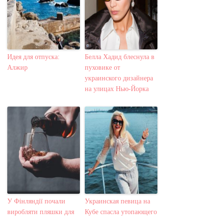
Идея для отпуска:
Белла Хадид блеснула в
Алжир
пуховике от
украинского дизайнера
на улицах Нью-Йорка
У Фінляндії почали
Украинская певица на
виробляти пляшки для
Кубе спасла утопающего