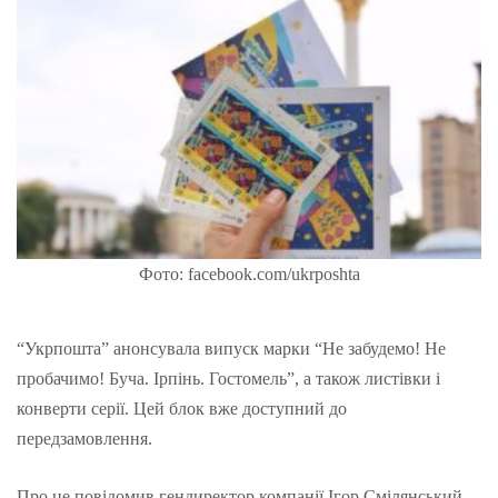
Фото: facebook.com/ukrposhta
“Укрпошта” анонсувала випуск марки “Не забудемо! Не
пробачимо! Буча. Ірпінь. Гостомель”, а також листівки і
конверти серії. Цей блок вже доступний до
передзамовлення.
Про це повідомив гендиректор компанії Ігор Смілянський.