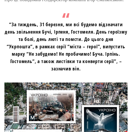
“За тиждень, 31 березня, ми всі будемо відзначати
день звільнення Бучі, Ірпеня, Гостомеля. День героїзму
та болі, день люті та помсти. До цього дня
“Укрпошта”, в рамках серії “міста – герої”, випустить
марку “Не забудемо! Не пробачимо! Буча. Ірпінь.
Гостомель”, а також листівки та конверти серії”, –
зазначив він.