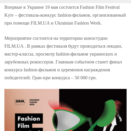
o
r
+
I
e
k
n
s
Впервые в Украине 19 мая состоится Fashion Film Festival
t
Kyiv – фестиваль-конкурс fashion-фильмов, организованный
при помощи FILM.UA и Ukrainian Fashion Week.
Мероприятие состоится на территории киностудии
FILM.UA . В рамках фестиваля будут проводиться лекции,
мастер-классы, просмотр fashion-фильмов украинских и
зарубежных режиссеров. Главным событием станет финал
конкурса fashion-фильмов и церемония награждения
победителей. Гран-при конкурса – 50 000 грн.