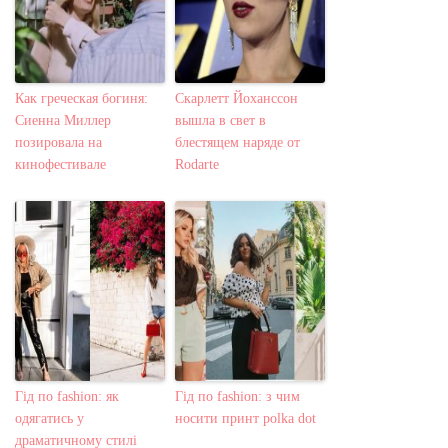
Как греческая богиня:
Скарлетт Йоханссон
Сиенна Миллер
вышла в свет в
позировала на
блестящем наряде от
кинофестивале
Rodarte
Гід по fashion: як
Гід по fashion: з чим
одягатись у
носити принт polka dot
драматичному стилі