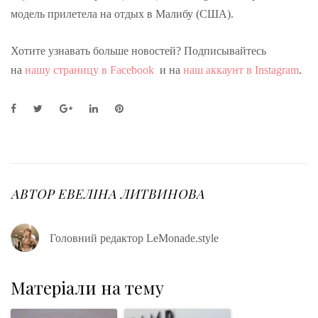
модель прилетела на отдых в Малибу (США).
Хотите узнавать больше новостей? Подписывайтесь
на
нашу страницу в Facebook
и на
наш аккаунт в Instagram
.
F
T
G
L
P
a
w
o
i
i
c
i
o
n
n
e
t
g
k
t
b
t
l
e
e
o
e
e
d
r
o
r
+
I
e
АВТОР
ЕВЕЛІНА ЛИТВИНОВА
k
n
s
t
Головний редактор LeMonade.style
Матеріали на тему