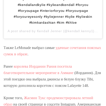
#kendallandkylie #kylieandkendall #foryou
#foryoupage #interiorforyou #foryourpage
#foryoureyesonly #kyliejenner #kylie #kylieskin
#kimkardashian #kim #khloe
A post shared by
Kendall Jenner
(@kendall.kenny1) on
Au
Также LeMonade выбрал самые
удачные сочетания поясных
сумок в образе
.
Ранее
королева Иордании Рания посетила
благотворительное мероприятие в Аммане
(Иордания).
Для
этой поездки она выбрала джинсы и белую блузку Tibi,
которую дополнила корсетом с поясом Lafayette 148.
Кроме того,
Жасмин Тукс продемонстрировала летний
образ
на своей странице в соцсети Instagram. Американская