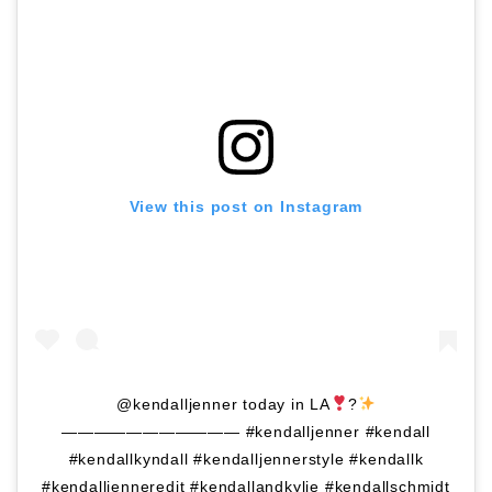
View this post on Instagram
@kendalljenner today in LA
?
——————————— #kendalljenner #kendall
#kendallkyndall #kendalljennerstyle #kendallk
#kendalljenneredit #kendallandkylie #kendallschmidt