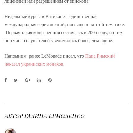
лицензией или разрешением от епископа.
Недельные курсы в Ватикане – единственная
международная серия лекций, посвященная этой тематике.
Первая такая конференция состоялась в 2005 году, и с тех
пор число слушателей увеличилось более, чем вдвое.
Напомним, ранее LeMonade писал, что
Папа Римский
наказал украинских монахов.
F
T
G
L
P
a
w
o
i
i
c
i
o
n
n
e
t
g
k
t
b
t
l
e
e
o
e
e
d
r
o
r
+
I
e
АВТОР
ГАЛИНА ЕРМОЛЕНКО
k
n
s
t