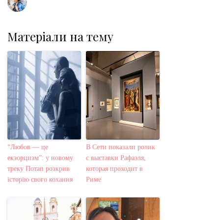
Матеріали на тему
“Любов — це
В Сети показали ролик
екзорцизм”: у новому
с выставки Рафаэля,
треку Потап розкрив
которая проходит в
історію свого кохання
Риме