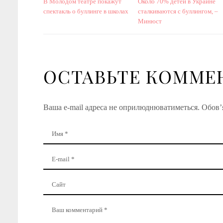
В Молодом театре покажут
Около 70% детей в Украине
спектакль о буллинге в школах
сталкиваются с буллингом, –
Минюст
ОСТАВЬТЕ КОММЕ
Ваша e-mail адреса не оприлюднюватиметься.
Обов’я