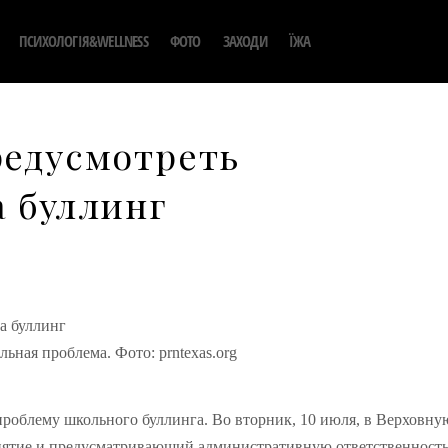
ПСИХОЛОГІЯ&WELLNESS
ФОТО
ЗАХОДИ
ЇЖА
редусмотреть
а буллинг
льная проблема. Фото: prntexas.org
 проблему школьного буллинга. Во вторник, 10 июля, в Верховну
нятие и предусматривающий административную ответственность