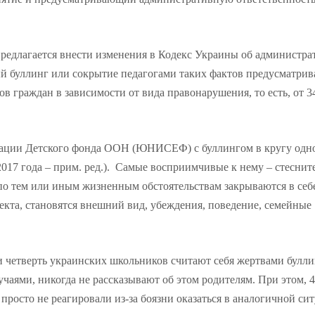
предлагается внести изменения в Кодекс Украины об администр
й буллинг или сокрытие педагогами таких фактов предусматрив
в граждан в зависимости от вида правонарушения, то есть, от 3
рмации Детского фонда ООН (ЮНИСЕФ) с буллингом в кругу одн
2017 года – прим. ред.). Самые восприимчивые к нему – стесни
 по тем или иным жизненным обстоятельствам закрываются в себ
кта, становятся внешний вид, убеждения, поведение, семейные
и четверть украинских школьников считают себя жертвами буллин
учаями, никогда не рассказывают об этом родителям. При этом, 4
 просто не реагировали из-за боязни оказаться в аналогичной си