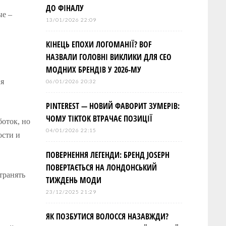
ДО ФІНАЛУ
ые –
13/01/2026 22:09
КІНЕЦЬ ЕПОХИ ЛОГОМАНІЇ? BOF
НАЗВАЛИ ГОЛОВНІ ВИКЛИКИ ДЛЯ СЕО
МОДНИХ БРЕНДІВ У 2026-МУ
ия
06/01/2026 20:32
PINTEREST — НОВИЙ ФАВОРИТ ЗУМЕРІВ:
ЧОМУ TIKTOK ВТРАЧАЄ ПОЗИЦІЇ
боток, но
04/01/2026 22:15
ости и
ПОВЕРНЕННЯ ЛЕГЕНДИ: БРЕНД JOSEPH
ПОВЕРТАЄТЬСЯ НА ЛОНДОНСЬКИЙ
транять
ТИЖДЕНЬ МОДИ
23/12/2025 21:29
ЯК ПОЗБУТИСЯ ВОЛОССЯ НАЗАВЖДИ?