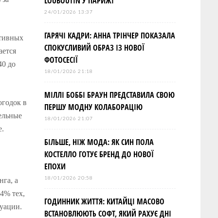
LOUBOUTIN У ПАРИЖІ
24/01/2026 13:37
ГАРЯЧІ КАДРИ: АННА ТРІНЧЕР ПОКАЗАЛА
ативных
СПОКУСЛИВИЙ ОБРАЗ ІЗ НОВОЇ
ается
ФОТОСЕСІЇ
40 до
18/01/2026 21:18
МІЛЛІ БОББІ БРАУН ПРЕДСТАВИЛА СВОЮ
огодок в
ПЕРШУ МОДНУ КОЛАБОРАЦІЮ
тельные
18/01/2026 21:07
е.
БІЛЬШЕ, НІЖ МОДА: ЯК СИН ПОЛА
КОСТЕЛЛО ГОТУЄ БРЕНД ДО НОВОЇ
ЕПОХИ
18/01/2026 20:58
га, а
4% тех,
ГОДИННИК ЖИТТЯ: КИТАЙЦІ МАСОВО
туации.
ВСТАНОВЛЮЮТЬ СОФТ, ЯКИЙ РАХУЄ ДНІ