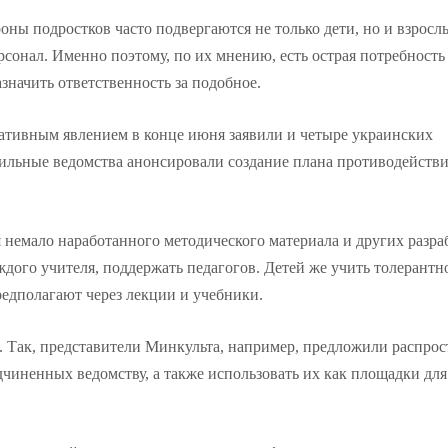
оны подростков часто подвергаются не только дети, но и взросл
рсонал. Именно поэтому, по их мнению, есть острая потребность
значить ответственность за подобное.
ативным явлением в конце июня заявили и четыре украинских
ильные ведомства анонсировали создание плана противодейств
 немало наработанного методического материала и других разра
ждого учителя, поддержать педагогов. Детей же учить толерантн
едполагают через лекции и учебники.
 Так, представители Минкульта, например, предложили распрос
дчиненных ведомству, а также использовать их как площадки для