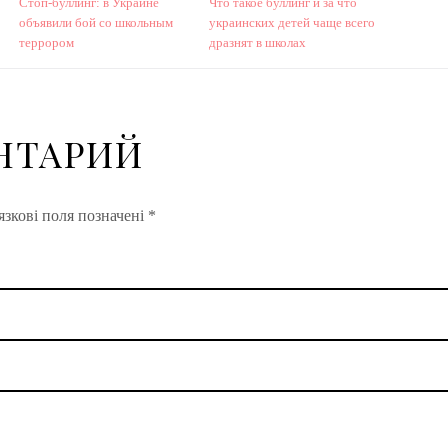
Стоп-буллинг: в Украине
Что такое буллинг и за что
объявили бой со школьным
украинских детей чаще всего
террором
дразнят в школах
НТАРИЙ
зкові поля позначені
*