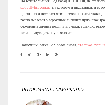
Полезные знания.
Год назад ЮНИСЕФ, на статисти
stopbullying.com.ua
, на котором и школьники, и взр
признаках и последствиях, возможных действиях д
рассказывается о вероятных внешних признаках трав
сломанные личные вещи и игрушки, грязную, разор
жевательную резинку в волосах.
Напомним, ранее LeMonade писал,
что такое буллин
F
T
G
L
P
a
w
o
i
i
c
i
o
n
n
e
t
g
k
t
b
t
l
e
e
o
e
e
d
r
o
r
+
I
e
k
n
s
АВТОР
ГАЛИНА ЕРМОЛЕНКО
t