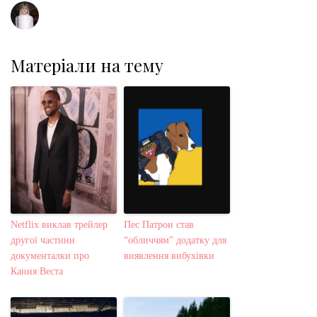
Матеріали на тему
Netflix виклав трейлер
Пес Патрон став
другої частини
“обличчям” додатку для
документалки про
виявлення вибухівки
Кання Веста