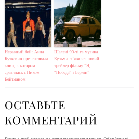
Неравный бой: Анна
Шалені 90-ті та музика
Буткевич презентовала
Кузьми: з’явився новий
клип, в котором
трейлер фільму “‎‎Я,
сразилась с Ником
“Побєда” і Берлін”
Бейтманом
ОСТАВЬТЕ
КОММЕНТАРИЙ