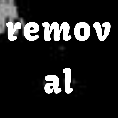
remov
al