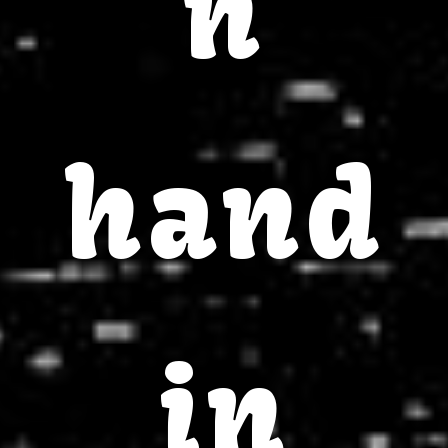
n
hand
in