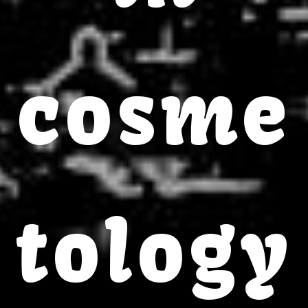
cosme
tology