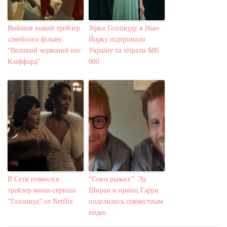
Вийшов новий трейлер
Зірки Голлівуду в Нью-
сімейного фільму
Йорку підтримали
“Великий червоний пес
Україну та зібрали $80
Кліффорд”
000
В Сети появился
“Союз рыжих”: Эд
трейлер мини-сериала
Ширан и принц Гарри
“Голливуд” от Netflix
поделились совместным
видео