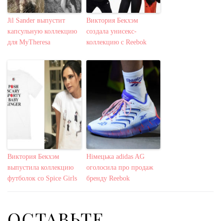
Jil Sander выпустит
Виктория Бекхэм
капсульную коллекцию
создала унисекс-
для MyTheresa
коллекцию с Reebok
Виктория Бекхэм
Німецька adidas AG
выпустила коллекцию
оголосила про продаж
футболок со Spice Girls
бренду Reebok
ОСТАВЬТЕ