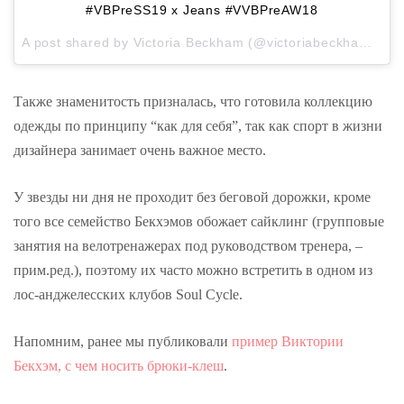
#VBPreSS19 x Jeans #VVBPreAW18
A post shared by
Victoria Beckham
(@victoriabeckham) on
Также знаменитость призналась, что готовила коллекцию
одежды по принципу “как для себя”, так как спорт в жизни
дизайнера занимает очень важное место.
У звезды ни дня не проходит без беговой дорожки, кроме
того все семейство Бекхэмов обожает сайклинг (групповые
занятия на велотренажерах под руководством тренера, –
прим.ред.), поэтому их часто можно встретить в одном из
лос-анджелесских клубов Soul Cycle.
Напомним, ранее мы публиковали
пример Виктории
Бекхэм, с чем носить брюки-клеш
.