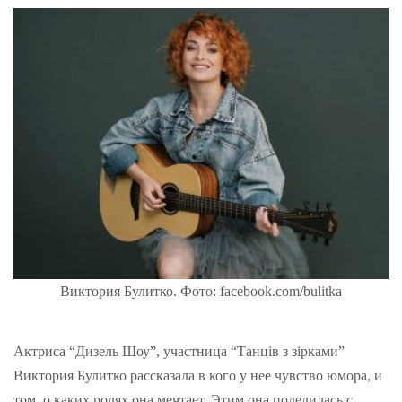
Виктория Булитко. Фото: facebook.com/bulitka
Актриса “Дизель Шоу”, участница “Танців з зірками”
Виктория Булитко рассказала в кого у нее чувство юмора, и
том, о каких ролях она мечтает. Этим она поделилась с