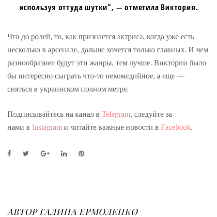
используя оттуда шутки”, — отметила Виктория.
Что до ролей, то, как признается актриса, когда уже есть
несколько в арсенале, дальше хочется только главных. И чем
разнообразнее будут эти жанры, тем лучше. Виктории было
бы интересно сыграть что-то некомедийное, а еще —
сняться в украинском полном метре.
Подписывайтесь на канал в
Telegram
, следуйте за
нами в
Instagram
и читайте важные новости в
Facebook
.
F
T
G
L
P
a
w
o
i
i
c
i
o
n
n
e
t
g
k
t
b
t
l
e
e
o
e
e
d
r
o
r
+
I
e
АВТОР
ГАЛИНА ЕРМОЛЕНКО
k
n
s