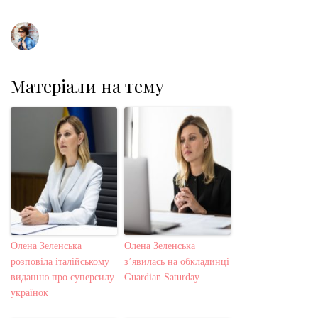
t
Матеріали на тему
Олена Зеленська
Олена Зеленська
розповіла італійському
з’явилась на обкладинці
виданню про суперсилу
Guardian Saturday
українок