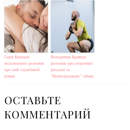
Серж Куніцин
Володимир Кравчук
ексклюзивно розповів
розповів про спортивні
про свій службовий
ритуали та
роман
“Котигорошкову” забаву
ОСТАВЬТЕ
КОММЕНТАРИЙ