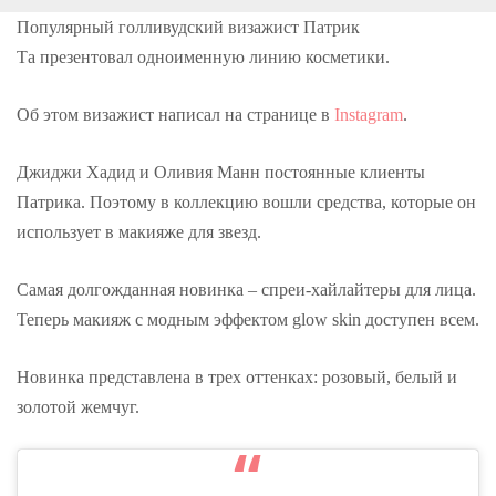
o
r
+
I
e
k
n
s
Популярный голливудский визажист Патрик
t
Та презентовал одноименную линию косметики.
Об этом визажист написал на странице в
Instagram
.
Джиджи Хадид и Оливия Манн постоянные клиенты
Патрика. Поэтому в коллекцию вошли средства, которые он
использует в макияже для звезд.
Самая долгожданная новинка – спреи-хайлайтеры для лица.
Теперь макияж с модным эффектом glow skin доступен всем.
Новинка представлена в трех оттенках: розовый, белый и
золотой жемчуг.