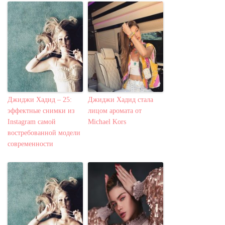
Джиджи Хадид – 25:
Джиджи Хадид стала
эффектные снимки из
лицом аромата от
Instagram самой
Michael Kors
востребованной модели
современности