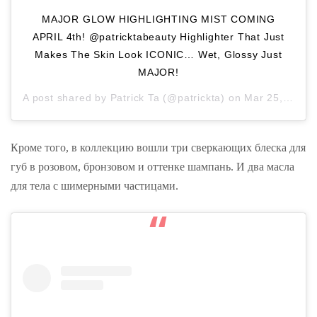
MAJOR GLOW HIGHLIGHTING MIST COMING
APRIL 4th! @patricktabeauty Highlighter That Just
Makes The Skin Look ICONIC… Wet, Glossy Just
MAJOR!
A post shared by
Patrick Ta
(@patrickta) on
Mar 25, 2019 at 6:19pm PDT
Кроме того, в коллекцию вошли три сверкающих блеска для
губ в розовом, бронзовом и оттенке шампань. И два масла
для тела с шимерными частицами.