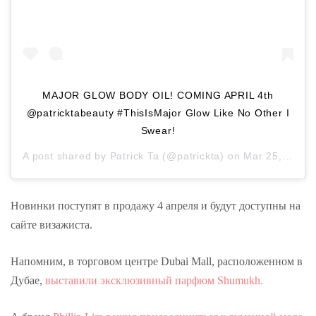
MAJOR GLOW BODY OIL! COMING APRIL 4th
@patricktabeauty #ThisIsMajor Glow Like No Other I
Swear!
A post shared by
Patrick Ta
(@patrickta) on
Mar 25, 2019 at 4:30pm PDT
Новинки поступят в продажу 4 апреля и будут доступны на
сайте визажиста.
Напомним, в торговом центре Dubai Mall, расположенном в
Дубае,
выставили эксклюзивный парфюм Shumukh.