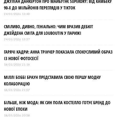
ДЖУЛІАН ДАНКЕРТОН ПРО МАЙБУТНЄ SUPERDRY: ВІД КАМБЕКУ
90-Х ДО МІЛЬЙОНІВ ПЕРЕГЛЯДІВ У TIKTOK
24/01/2026 13:48
СМІЛИВО, ДИВНО, ГЕНІАЛЬНО: ЧИМ ВРАЗИВ ДЕБЮТ
ДЖЕЙДЕНА СМІТА ДЛЯ LOUBOUTIN У ПАРИЖІ
24/01/2026 13:37
ГАРЯЧІ КАДРИ: АННА ТРІНЧЕР ПОКАЗАЛА СПОКУСЛИВИЙ ОБРАЗ
ІЗ НОВОЇ ФОТОСЕСІЇ
18/01/2026 21:18
МІЛЛІ БОББІ БРАУН ПРЕДСТАВИЛА СВОЮ ПЕРШУ МОДНУ
КОЛАБОРАЦІЮ
18/01/2026 21:07
БІЛЬШЕ, НІЖ МОДА: ЯК СИН ПОЛА КОСТЕЛЛО ГОТУЄ БРЕНД ДО
НОВОЇ ЕПОХИ
18/01/2026 20:58