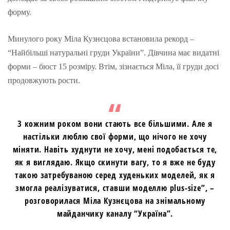
форму.
Минулого року Міла Кузнєцова встановила рекорд –
“Найбільші натуральні груди України”. Дівчина має видатні
форми – бюст 15 розміру. Втім, зізнається Міла, її груди досі
продовжують рости.
З кожним роком вони стають все більшими. Але я
настільки люблю свої форми, що нічого не хочу
міняти. Навіть худнути не хочу, мені подобається те,
як я виглядаю. Якщо скинути вагу, то я вже не буду
такою затребуваною серед худеньких моделей, як я
змогла реалізуватися, ставши моделлю plus-size”, –
розговорилася Міла Кузнєцова на знімальному
майданчику каналу “Україна”.