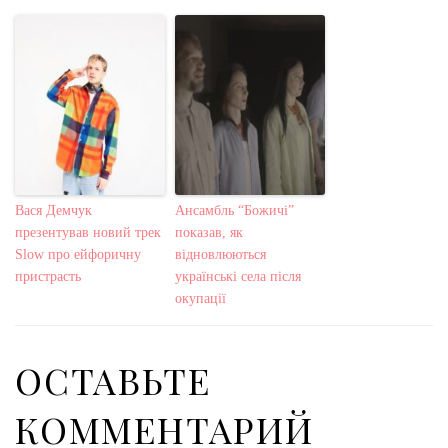
Вася Демчук
Ансамбль “Божичі”
презентував новий трек
показав, як
Slow про ейфоричну
відновлюються
пристрасть
українські села після
окупації
ОСТАВЬТЕ
КОММЕНТАРИЙ