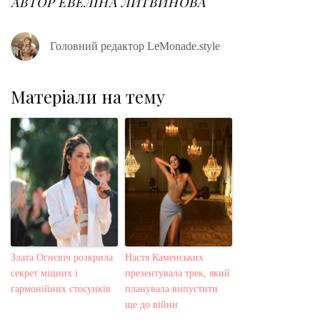
АВТОР
ЕВЕЛІНА ЛИТВИНОВА
k
n
s
t
Головний редактор LeMonade.style
Матеріали на тему
Злата Огнєвіч розкрила
Настя Каменських
секрет міцних і
презентувала трек, який
гармонійних стосунків
планувала випустити
ще до війни