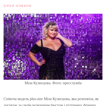
ЗІРКИ
,
НОВИНИ
Міла Кузнєцова. Фото: пресслужба
Співоча модель plus-size Міла Кузнєцова, яка розповіла, як
доглядає за своїм розкішним бюстом і підтримує фізичну