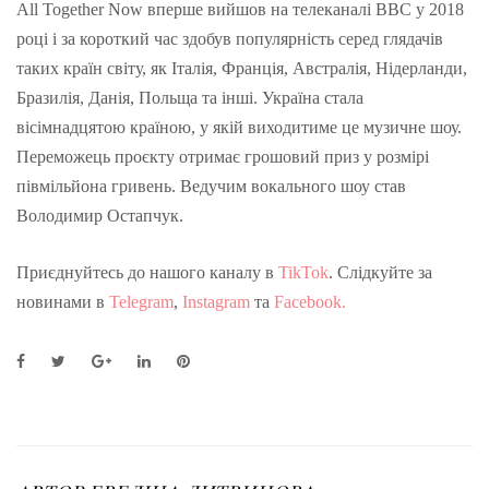
All Together Now вперше вийшов на телеканалі BBC у 2018
році і за короткий час здобув популярність серед глядачів
таких країн світу, як Італія, Франція, Австралія, Нідерланди,
Бразилія, Данія, Польща та інші. Україна стала
вісімнадцятою країною, у якій виходитиме це музичне шоу.
Переможець проєкту отримає грошовий приз у розмірі
півмільйона гривень. Ведучим вокального шоу став
Володимир Остапчук.
Приєднуйтесь до нашого каналу в
TikTok
. Слідкуйте за
новинами в
Telegram
,
Instagram
та
Facebook.
F
T
G
L
P
a
w
o
i
i
c
i
o
n
n
e
t
g
k
t
b
t
l
e
e
o
e
e
d
r
o
r
+
I
e