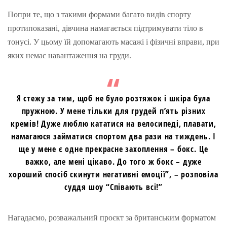
Попри те, що з такими формами багато видів спорту
протипоказані, дівчина намагається підтримувати тіло в
тонусі. У цьому їй допомагають масажі і фізичні вправи, при
яких немає навантаження на груди.
Я стежу за тим, щоб не було розтяжок і шкіра була
пружною. У мене тільки для грудей п’ять різних
кремів! Дуже люблю кататися на велосипеді, плавати,
намагаюся займатися спортом два рази на тиждень. І
ще у мене є одне прекрасне захоплення – бокс. Це
важко, але мені цікаво. До того ж бокс – дуже
хороший спосіб скинути негативні емоції”, – розповіла
суддя шоу “Співають всі!”
Нагадаємо, розважальний проєкт за британським форматом