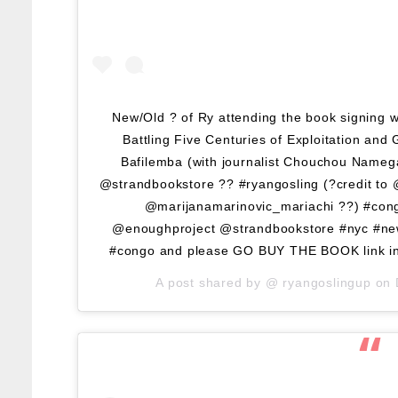
New/Old ? of Ry attending the book signing wi
Battling Five Centuries of Exploitation and
Bafilemba (with journalist Chouchou Name
@strandbookstore ?? #ryangosling (?credit to 
@marijanamarinovic_mariachi ??) #cong
@enoughproject @strandbookstore #nyc #ne
#congo and please GO BUY THE BOOK link in 
A post shared by @
ryangoslingup
on