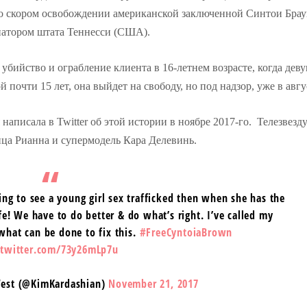
ь о скором освобождении американской заключенной Синтои Брау
рнатором штата Теннесси (США).
убийство и ограбление клиента в 16-летнем возрасте, когда дев
 почти 15 лет, она выйдет на свободу, но под надзор, уже в авгу
аписала в Twitter об этой истории в ноябре 2017-го. Телезвезд
ица Рианна и супермодель Кара Делевинь.
king to see a young girl sex trafficked then when she has the
ife! We have to do better & do what’s right. I’ve called my
what can be done to fix this.
#FreeCyntoiaBrown
.twitter.com/73y26mLp7u
West (@KimKardashian)
November 21, 2017