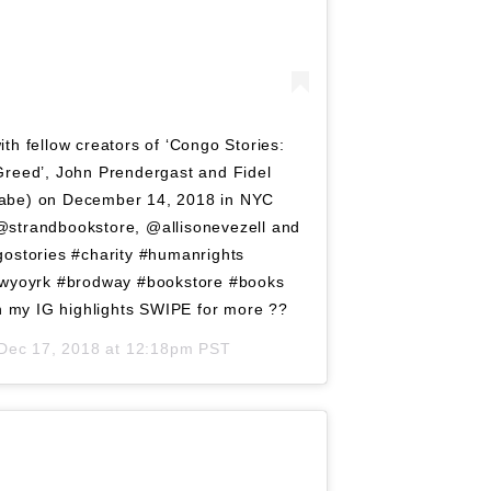
th fellow creators of ‘Congo Stories:
 Greed’, John Prendergast and Fidel
gabe) on December 14, 2018 in NYC
@strandbookstore, @allisonevezell and
ostories #charity #humanrights
wyoyrk #brodway #bookstore #books
my IG highlights SWIPE for more ??
Dec 17, 2018 at 12:18pm PST