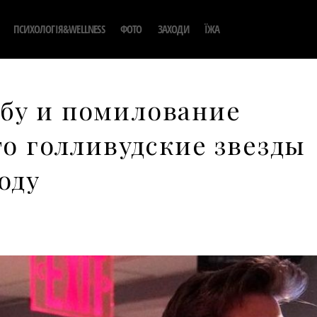
ПСИХОЛОГІЯ&WELLNESS
ФОТО
ЗАХОДИ
ЇЖА
бу и помилование
то голливудские звезды
оду