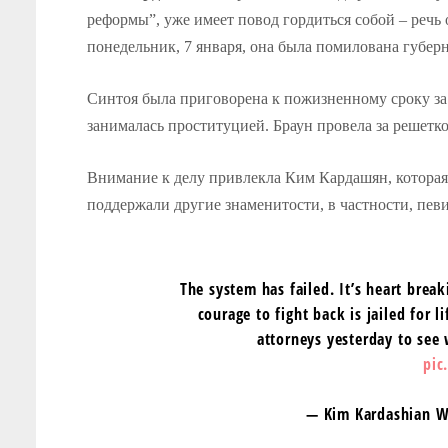
реформы”, уже имеет повод гордиться собой – реч
понедельник, 7 января, она была помилована губе
Синтоя была приговорена к пожизненному сроку за 
занималась проституцией. Браун провела за решеткой
Внимание к делу привлекла Ким Кардашян, которая н
поддержали другие знаменитости, в частности, пев
The system has failed. It’s heart brea
courage to fight back is jailed for l
attorneys yesterday to see 
pic
— Kim Kardashian 