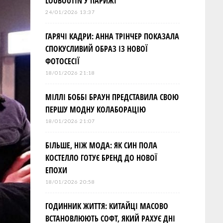
LOUBOUTIN У ПАРИЖІ
24/01/2026 13:37
ГАРЯЧІ КАДРИ: АННА ТРІНЧЕР ПОКАЗАЛА
СПОКУСЛИВИЙ ОБРАЗ ІЗ НОВОЇ
ФОТОСЕСІЇ
18/01/2026 21:18
МІЛЛІ БОББІ БРАУН ПРЕДСТАВИЛА СВОЮ
ПЕРШУ МОДНУ КОЛАБОРАЦІЮ
18/01/2026 21:07
БІЛЬШЕ, НІЖ МОДА: ЯК СИН ПОЛА
КОСТЕЛЛО ГОТУЄ БРЕНД ДО НОВОЇ
ЕПОХИ
18/01/2026 20:58
ГОДИННИК ЖИТТЯ: КИТАЙЦІ МАСОВО
ВСТАНОВЛЮЮТЬ СОФТ, ЯКИЙ РАХУЄ ДНІ