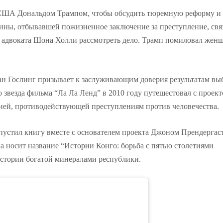
м США Дональдом Трампом, чтобы обсудить тюремную реформу и
ны, отбывавшей пожизненное заключение за преступление, свя
 адвоката Шона Холли рассмотреть дело. Трамп помиловал женщ
н Гослинг призывает к заслуживающим доверия результатам вы
 звезда фильма “Ла Ла Ленд” в 2010 году путешестовал с проек
ией, противодействующей преступлениям против человечества.
ыпустил книгу вместе с основателем проекта Джоном Прендергас
 носит название “Истории Конго: борьба с пятью столетиями
истории богатой минералами республики.