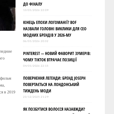
ДО ФІНАЛУ
13/01/2026 22:09
КІНЕЦЬ ЕПОХИ ЛОГОМАНІЇ? BOF
НАЗВАЛИ ГОЛОВНІ ВИКЛИКИ ДЛЯ СЕО
МОДНИХ БРЕНДІВ У 2026-МУ
06/01/2026 20:32
следние
PINTEREST — НОВИЙ ФАВОРИТ ЗУМЕРІВ:
ого
ЧОМУ TIKTOK ВТРАЧАЄ ПОЗИЦІЇ
04/01/2026 22:15
ПОВЕРНЕННЯ ЛЕГЕНДИ: БРЕНД JOSEPH
 фильм
ПОВЕРТАЄТЬСЯ НА ЛОНДОНСЬКИЙ
ма,
ТИЖДЕНЬ МОДИ
ся в 2019
23/12/2025 21:29
ЯК ПОЗБУТИСЯ ВОЛОССЯ НАЗАВЖДИ?