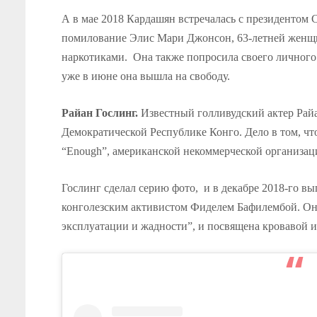
А в мае 2018 Кардашян встречалась с президенто
помилование Элис Мари Джонсон, 63-летней женщи
наркотиками. Она также попросила своего личного
уже в июне она вышла на свободу.
Райан Гослинг.
Известный голливудский актер Райа
Демократической Республике Конго. Дело в том, что
“Enough”, американской некоммерческой организац
Гослинг сделал серию фото, и в декабре 2018-го в
конголезским активистом Фиделем Бафилембой. Она
эксплуатации и жадности”, и посвящена кровавой 