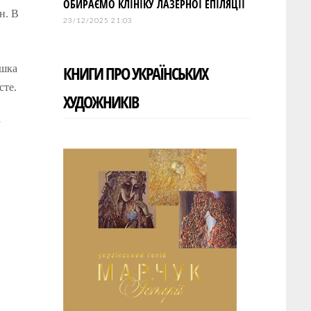
ОБИРАЄМО КЛІНІКУ ЛАЗЕРНОЇ ЕПІЛЯЦІЇ
н. В
23/12/2025 21:03
КНИГИ ПРО УКРАЇНСЬКИХ
ушка
сте.
ХУДОЖНИКІВ
у