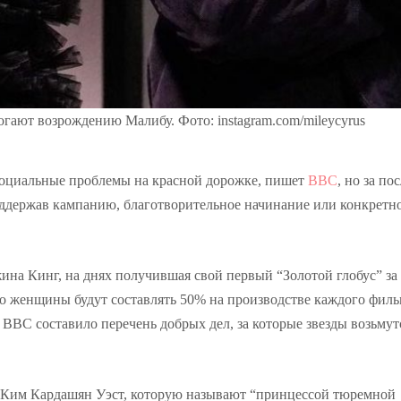
ают возрождению Малибу. Фото: instagram.com/mileycyrus
 социальные проблемы на красной дорожке, пишет
BBC
, но за по
ддержав кампанию, благотворительное начинание или конкретн
жина Кинг, на днях получившая свой первый “Золотой глобус” за
что женщины будут составлять 50% на производстве каждого филь
BBC составило перечень добрых дел, за которые звезды возьмут
 Ким Кардашян Уэст, которую называют “принцессой тюремной