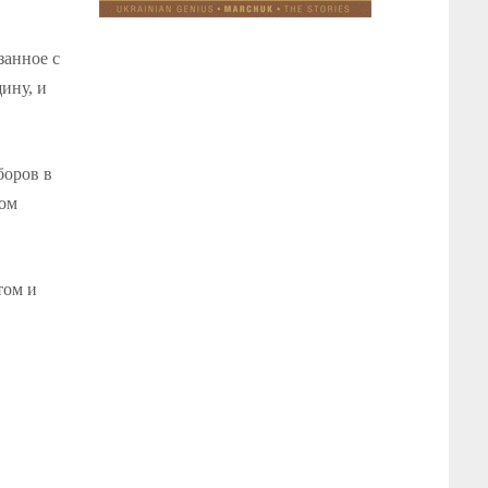
занное с
ину, и
боров в
том
том и