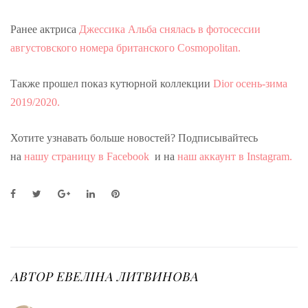
Ранее актриса
Джессика Альба снялась в фотосессии
августовского номера британского Cosmopolitan.
Также прошел показ кутюрной коллекции
Dior осень-зима
2019/2020.
Хотите узнавать больше новостей? Подписывайтесь
на
нашу страницу в Facebook
и на
наш аккаунт в Instagram.
F
T
G
L
P
a
w
o
i
i
c
i
o
n
n
e
t
g
k
t
b
t
l
e
e
o
e
e
d
r
o
r
+
I
e
АВТОР
ЕВЕЛІНА ЛИТВИНОВА
k
n
s
t