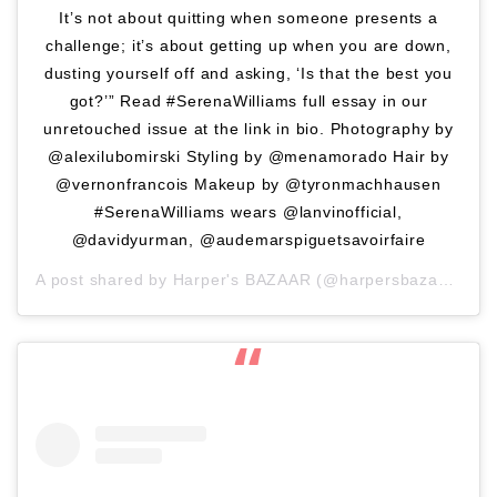
It’s not about quitting when someone presents a
challenge; it’s about getting up when you are down,
dusting yourself off and asking, ‘Is that the best you
got?’” Read #SerenaWilliams full essay in our
unretouched issue at the link in bio. Photography by
@alexilubomirski Styling by @menamorado Hair by
@vernonfrancois Makeup by @tyronmachhausen
#SerenaWilliams wears @lanvinofficial,
@davidyurman, @audemarspiguetsavoirfaire
A post shared by
Harper's BAZAAR
(@harpersbazaarus) on