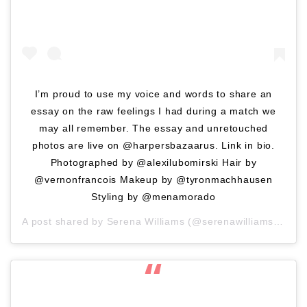
I’m proud to use my voice and words to share an
essay on the raw feelings I had during a match we
may all remember. The essay and unretouched
photos are live on @harpersbazaarus. Link in bio.
Photographed by @alexilubomirski Hair by
@vernonfrancois Makeup by @tyronmachhausen
Styling by @menamorado
A post shared by
Serena Williams
(@serenawilliams) on
Ju