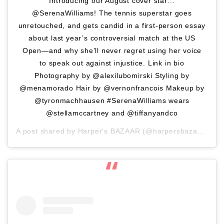
Introducing our August cover star…
@SerenaWilliams! The tennis superstar goes
unretouched, and gets candid in a first-person essay
about last year’s controversial match at the US
Open—and why she’ll never regret using her voice
to speak out against injustice. Link in bio
Photography by @alexilubomirski Styling by
@menamorado Hair by @vernonfrancois Makeup by
@tyronmachhausen #SerenaWilliams wears
@stellamccartney and @tiffanyandco
A post shared by
Harper's BAZAAR
(@harpersbazaarus) on