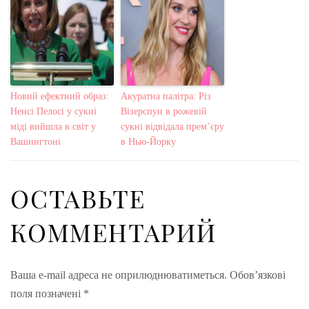
Новий ефектний образ:
Акуратна палітра: Різ
Ненсі Пелосі у сукні
Візерспун в рожевій
міді вийшла в світ у
сукні відвідала прем’єру
Вашингтоні
в Нью-Йорку
ОСТАВЬТЕ
КОММЕНТАРИЙ
Ваша e-mail адреса не оприлюднюватиметься.
Обов’язкові
поля позначені
*