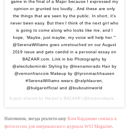
game in the final of a Major because I expressed my
opinion or grunted too loudly…And these are only
the things that are seen by the public. In short, it’s
never been easy. But then I think of the next girl who
is going to come along who looks like me, and I
hope, ‘Maybe, just maybe, my voice will help her.’”
@SerenaWilliams goes unretouched on our August
2019 issue and gets candid in a personal essay on
BAZAAR.com. Link in bio Photography by
@alexilubomirski Styling by @menamorado Hair by
@vernonfrancois Makeup by @tyronmachhausen
#SerenaWilliams wears @ralphlauren,
@bulgariofficial and @louboutinworld
A post shared by
Harper's BAZAAR
(@harpersbazaarus) on
Напомним, звезда реалити-шоу
Ким Кардашян снялась в
фотосессии для американского журнала WSJ Magazine
.