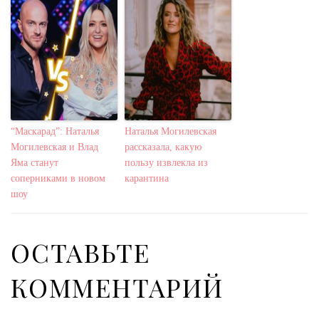
“Маскарад”: Наталья
Наталья Могилевская
Могилевская и Влад
рассказала, какую
Яма станут
пользу извлекла из
соперниками в новом
карантина
шоу
ОСТАВЬТЕ
КОММЕНТАРИЙ