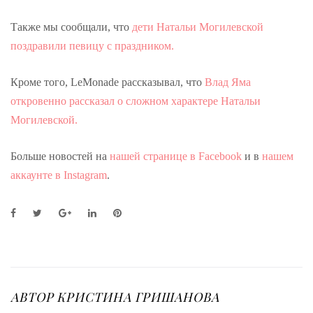
Также мы сообщали, что
дети Натальи Могилевской
поздравили певицу с праздником.
Кроме того, LeMonade рассказывал, что
Влад Яма
откровенно рассказал о сложном характере Натальи
Могилевской.
Больше новостей на
нашей странице в Facebook
и в
нашем
аккаунте в Instagram
.
F
T
G
L
P
a
w
o
i
i
c
i
o
n
n
e
t
g
k
t
b
t
l
e
e
o
e
e
d
r
o
r
+
I
e
АВТОР
КРИСТИНА ГРИШАНОВА
k
n
s