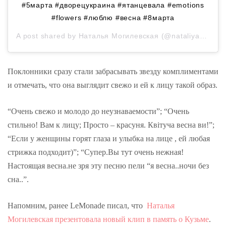
#5марта #дворецукраина #ятанцевала #emotions
#flowers #люблю #весна #8марта
A post shared by
Наталья Могилевская
(@nataliya_mogilevskaya) on
Поклонники сразу стали забрасывать звезду комплиментами
и отмечать, что она выглядит свежо и ей к лицу такой образ.
“Очень свежо и молодо до неузнаваемости”; “Очень
стильно! Вам к лицу; Просто – красуня. Квітуча весна ви!”;
“Если у женщины горят глаза и улыбка на лице , ей любая
стрижка подходит)”; “Супер.Вы тут очень нежная!
Настоящая весна.не зря эту песню пели “я весна..ночи без
сна..”.
Напомним, ранее LeMonade писал, что
Наталья
Могилевская презентовала новый клип в память о Кузьме
.