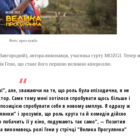
Фото: пресслужба
й Завгородній), автора-виконавця, учасника гурту MOZGI. Тепер 
дія Гени, що стане його першою великою кінороллю.
і”, але, зважаючи на те, що роль була епізодична, я не
ктор. Саме тому мені хотілося спробувати щось більше і
опозицією спробувати себе в новому амплуа. Я одразу ж
лянки” і зрозумів, що роль крута та й комедія дійсно
о побачить її у кіно, подумають так само”, — Позитив
а виконавець ролі Гени у стрічці “Велика Прогулянка”