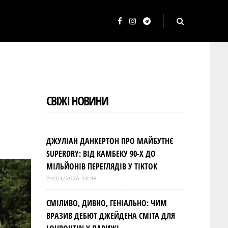
F
I
T
a
n
e
c
s
l
e
t
e
b
a
g
СВІЖІ НОВИНИ
o
g
r
o
r
a
k
a
m
ДЖУЛІАН ДАНКЕРТОН ПРО МАЙБУТНЄ
m
SUPERDRY: ВІД КАМБЕКУ 90-Х ДО
МІЛЬЙОНІВ ПЕРЕГЛЯДІВ У TIKTOK
24/01/2026 13:48
СМІЛИВО, ДИВНО, ГЕНІАЛЬНО: ЧИМ
ВРАЗИВ ДЕБЮТ ДЖЕЙДЕНА СМІТА ДЛЯ