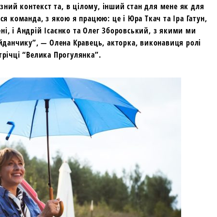
різний контекст та, в цілому, інший стан для мене як для
ся команда, з якою я працюю: це і Юра Ткач та Іра Гатун,
ні, і Андрій Ісаєнко та Олег Зборовський, з якими ми
данчику”, — Олена Кравець, акторка, виконавиця ролі
стрічці “Велика Прогулянка”.