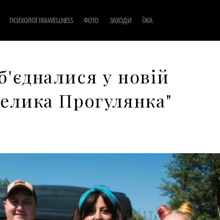
ПСИХОЛОГІЯ&WELLNESS
ФОТО
ЗАХОДИ
ЇЖА
б'єдналися у новій
Велика Прогулянка"