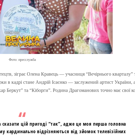
Фото: пресслужба
тецтв, зіграє Олена Кравець — учасниця “Вечірнього кварталу” 
ки в кадрі стане Андрій Ісаєнко — заслужений артист України, 
ахар Беркут” та “Кіборги”. Родина Драгоманових точно має свої ко
а сказати цій пригоді “так”, адже це моя перша головна
му кардинально відрізняються від зйомок телевізійних