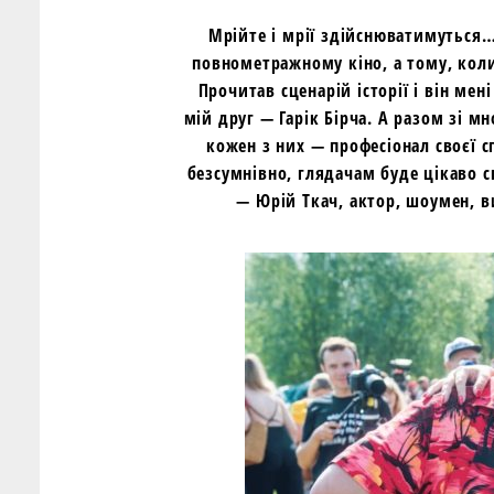
Мрійте і мрії здійснюватимуться…
повнометражному кіно, а тому, коли
Прочитав сценарій історії і він мен
мій друг — Гарік Бірча. А разом зі 
кожен з них — професіонал своєї с
безсумнівно, глядачам буде цікаво сп
— Юрій Ткач, актор, шоумен, в