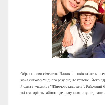
Образ голови сімейства Наливайченків втілить на ек
зірка ситкому “Одного разу під Полтавою”. Його “д
й одна з учасниць “Жіночого кварталу”. Районний б
які теж мріють зайняти ідеальну галявину під шашл