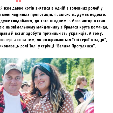
Я вже давно хотів знятися в одній з головних ролей у
 мені надійшла пропозиція, я, звісно ж, думав недовго.
і дуже сподобався, до того ж одним із його авторів став
мною на знімальному майданчику зібралася крута команда,
прави й встиг здобути прихильність українців. А тому,
остерігати за тим, як розкриваються їхні герої в кадрі”,
иконавець ролі Толі у стрічці “Велика Прогулянка”.