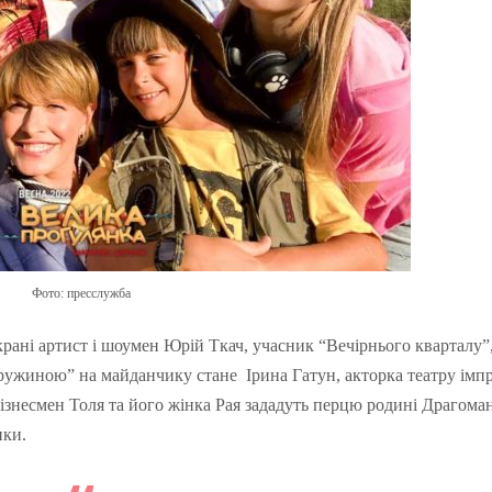
Фото: пресслужба
рані артист і шоумен Юрій Ткач, учасник “Вечірнього кварталу”,
ружиною” на майданчику стане Ірина Гатун, акторка театру імпр
ізнесмен Толя та його жінка Рая зададуть перцю родині Драгома
ики.