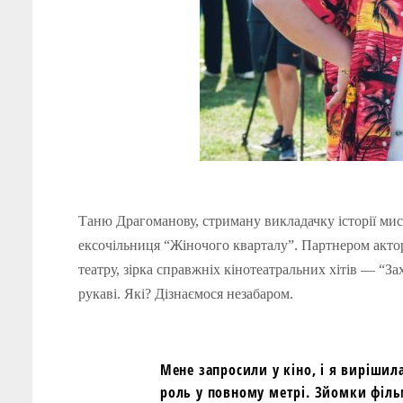
Таню Драгоманову, стриману викладачку історії мис
ексочільниця “Жіночого кварталу”. Партнером актор
театру, зірка справжніх кінотеатральних хітів — “З
рукаві. Які? Дізнаємося незабаром.
Мене запросили у кіно, і я вирішил
роль у повному метрі. Зйомки філь