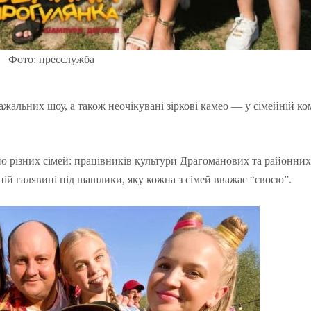
Фото: пресслужба
альних шоу, а також неочікувані зіркові камео — у сімейній ком
о різних сімей: працівників культури Драгоманових та районних
дній галявині під шашлики, яку кожна з сімей вважає “своєю”.