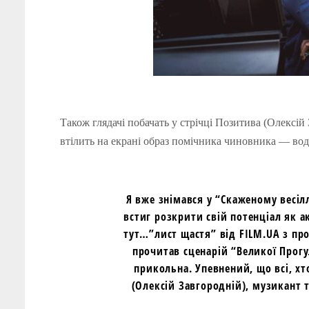
Також глядачі побачать у стрічці Позитива (Олексі
втілить на екрані образ помічника чиновника — во
Я вже знімався у “Скаженому весілл
встиг розкрити свій потенціал як а
тут…”лист щастя” від FILM.UA з пр
прочитав сценарій “Великої Прогу
прикольна. Упевнений, що всі, хт
(Олексій Завгородній), музикант т