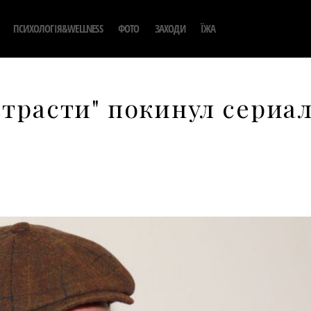
ПСИХОЛОГІЯ&WELLNESS
ФОТО
ЗАХОДИ
ЇЖА
страсти" покинул сериа