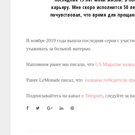
карьеру. Мне скоро исполнится 50 ле
почувствовал, что время для прощан
В ноябре 2019 года вышла последняя серия с участ
ухаживать за больной матерью.
Напомним ранее мы писали, что
US Magazine назва
Ранее LeMonade писал, что
названы победители пр
Подписывайтесь на канал
в Telegram
, следуйте за н
F
T
G
L
P
a
w
o
i
i
c
i
o
n
n
e
t
g
k
t
b
t
l
e
e