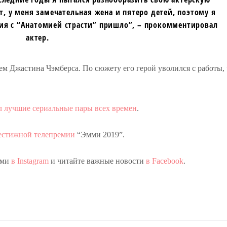
т, у меня замечательная жена и пятеро детей, поэтому я
ия с “Анатомией страсти” пришло”, – прокомментировал
актер.
ием Джастина Чэмберса. По сюжету его герой уволился с работы,
л лучшие сериальные пары всех времен
.
естижной телепремии
“Эмми 2019”.
ами
в Instagram
и читайте важные новости
в Facebook
.