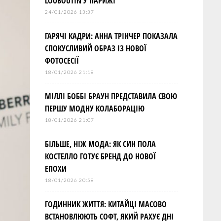
LOUBOUTIN У ПАРИЖІ
24/01/2026 13:37
ГАРЯЧІ КАДРИ: АННА ТРІНЧЕР ПОКАЗАЛА
СПОКУСЛИВИЙ ОБРАЗ ІЗ НОВОЇ
ФОТОСЕСІЇ
18/01/2026 21:18
МІЛЛІ БОББІ БРАУН ПРЕДСТАВИЛА СВОЮ
ПЕРШУ МОДНУ КОЛАБОРАЦІЮ
18/01/2026 21:07
БІЛЬШЕ, НІЖ МОДА: ЯК СИН ПОЛА
КОСТЕЛЛО ГОТУЄ БРЕНД ДО НОВОЇ
ЕПОХИ
18/01/2026 20:58
ГОДИННИК ЖИТТЯ: КИТАЙЦІ МАСОВО
ВСТАНОВЛЮЮТЬ СОФТ, ЯКИЙ РАХУЄ ДНІ