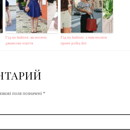
Гід по fashion: як носити
Гід по fashion: з чим носити
джинсове плаття
принт polka dot
НТАРИЙ
зкові поля позначені
*