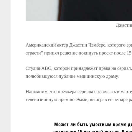
Джастин
Американский актер Джастин Чэмберс, которого зри
страсти” принял решение покинуть проект после 15 
Студия ABC, которой принадлежат права на сериал
полюбившуюся публике медицинскую драму.
Напомним, что премьера сериала состоялась в марте
телевизионную премию Эмми, выиграв ее четыре ра
Может ли быть уместным время дл
последние 15 лет моей жизни. В п