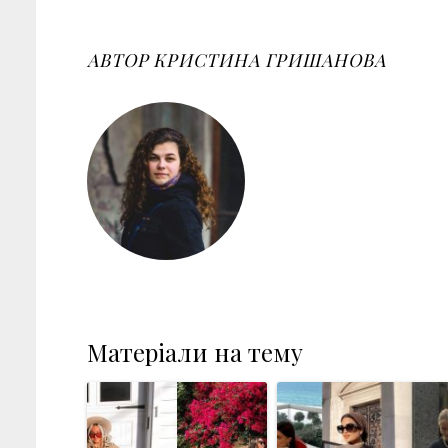
o
e
e
d
r
o
r
+
I
e
k
n
s
АВТОР
КРИСТИНА ГРИШАНОВА
t
Матеріали на тему