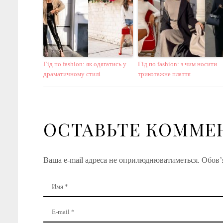
Гід по fashion: як одягатись у
Гід по fashion: з чим носити
драматичному стилі
трикотажне плаття
ОСТАВЬТЕ КОММЕ
Ваша e-mail адреса не оприлюднюватиметься.
Обов’я