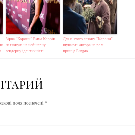
Зірка “Корони” Емма Коррін
Для п’ятого сезону “Корони”
як
натякнула на небінарну
шукають актора на роль
и
гендерну ідентичність
принца Ендрю
НТАРИЙ
зкові поля позначені
*