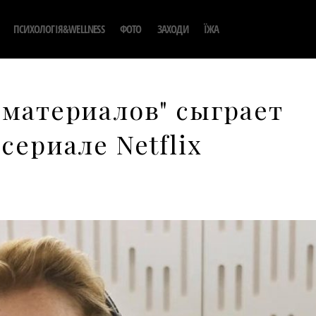
ПСИХОЛОГІЯ&WELLNESS
ФОТО
ЗАХОДИ
ЇЖА
 материалов" сыграет
сериале Netflix