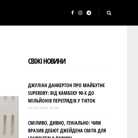
F
I
T
a
n
e
c
s
l
e
t
e
b
a
g
СВІЖІ НОВИНИ
o
g
r
o
r
a
k
a
m
ДЖУЛІАН ДАНКЕРТОН ПРО МАЙБУТНЄ
m
SUPERDRY: ВІД КАМБЕКУ 90-Х ДО
МІЛЬЙОНІВ ПЕРЕГЛЯДІВ У TIKTOK
24/01/2026 13:48
СМІЛИВО, ДИВНО, ГЕНІАЛЬНО: ЧИМ
ВРАЗИВ ДЕБЮТ ДЖЕЙДЕНА СМІТА ДЛЯ