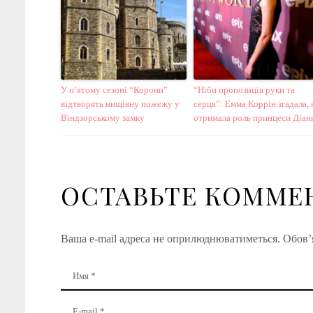
У п’ятому сезоні “Корони”
“Ніби пропозиція руки та
відтворять нищівну пожежу у
серця”: Емма Коррін згадала, 
Віндзорському замку
отримала роль принцеси Діан
ОСТАВЬТЕ КОММЕ
Ваша e-mail адреса не оприлюднюватиметься.
Обов’я