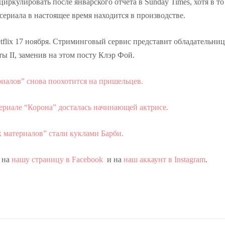
иркулировать после январского отчета в Sunday Times, хотя в то
 сериала в настоящее время находится в производстве.
tflix 17 ноября. Стриминговый сервис представит обладательни
 II, заменив на этом посту Клэр Фой.
риалов” снова поохотится на пришельцев.
ериале “Корона” досталась начинающей актрисе.
 материалов” стали куклами Барби.
 на
нашу страницу в Facebook
и на
наш аккаунт в Instagram
.