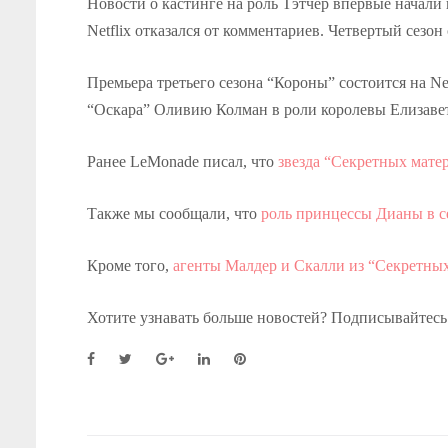
Новости о кастинге на роль Тэтчер впервые начали ц
Netflix отказался от комментариев. Четвертый сезон
Премьера третьего сезона “Короны” состоится на Ne
“Оскара” Оливию Колман в роли королевы Елизаветы
Ранее LeMonade писал, что
звезда “Секретных мате
Также мы сообщали, что
роль принцессы Дианы в с
Кроме того,
агенты Малдер и Скалли из “Секретных
Хотите узнавать больше новостей? Подписывайтесь
F
T
G
L
P
a
w
o
i
i
c
i
o
n
n
e
t
g
k
t
b
t
l
e
e