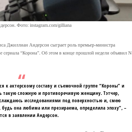
рсон. Фото: instagram.com/gilliana
риса Джиллиан Андерсон сыграет роль премьер-министра
 сериала “Корона”. Об этом в конце прошлой недели объявил Net
ся к актерскому составу и съемочной группе “Короны” и
 такую ​​сложную и противоречивую женщину. Тэтчер,
наслаждаюсь исследованиями под поверхностью и, смею
, будь она любима или презираема, определила эпоху”, –
тся в заявлении Андерсон.