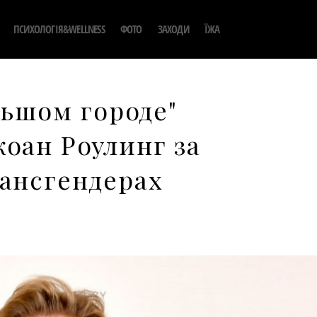
ПСИХОЛОГІЯ&WELLNESS
ФОТО
ЗАХОДИ
ЇЖА
льшом городе"
оан Роулинг за
ансгендерах