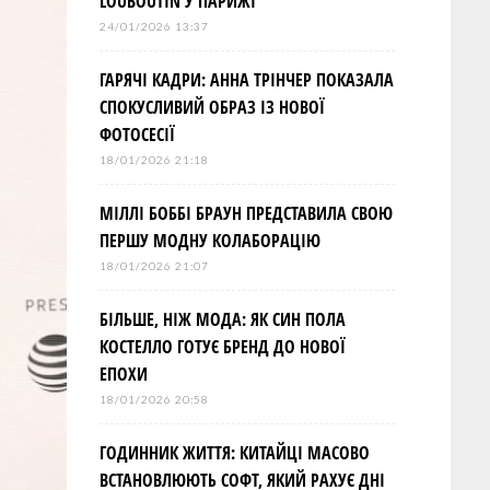
LOUBOUTIN У ПАРИЖІ
24/01/2026 13:37
ГАРЯЧІ КАДРИ: АННА ТРІНЧЕР ПОКАЗАЛА
СПОКУСЛИВИЙ ОБРАЗ ІЗ НОВОЇ
ФОТОСЕСІЇ
18/01/2026 21:18
МІЛЛІ БОББІ БРАУН ПРЕДСТАВИЛА СВОЮ
ПЕРШУ МОДНУ КОЛАБОРАЦІЮ
18/01/2026 21:07
БІЛЬШЕ, НІЖ МОДА: ЯК СИН ПОЛА
КОСТЕЛЛО ГОТУЄ БРЕНД ДО НОВОЇ
ЕПОХИ
18/01/2026 20:58
ГОДИННИК ЖИТТЯ: КИТАЙЦІ МАСОВО
ВСТАНОВЛЮЮТЬ СОФТ, ЯКИЙ РАХУЄ ДНІ