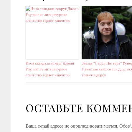
Из-за скандала вокруг Джоан
Звезда “Гарри Поттера” Рупе
Роулинг ее литературное
Гринт высказался в поддержк
агентство теряет клиентов
трансгендеров
ОСТАВЬТЕ КОММЕ
Ваша e-mail адреса не оприлюднюватиметься.
Обов’я