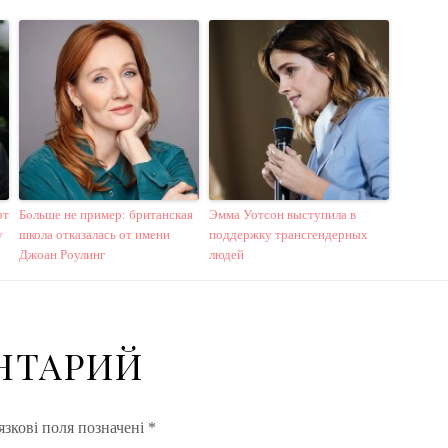
рт
Больше не пример: британская
Эмма Уотсон выступила в
у
школа отказалась от имени
поддержку трансгендерных
Джоан Роулинг
людей
НТАРИЙ
зкові поля позначені
*