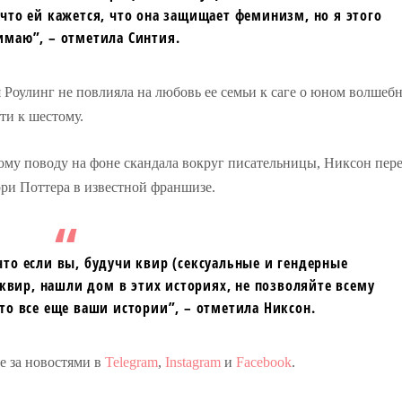
 что ей кажется, что она защищает феминизм, но я этого
имаю”, – отметила Синтия.
я Роулинг не повлияла на любовь ее семьи к саге о юном волшеб
ти к шестому.
ому поводу на фоне скандала вокруг писательницы, Никсон пере
ри Поттера в известной франшизе.
что если вы, будучи квир (сексуальные и гендерные
 квир, нашли дом в этих историях, не позволяйте всему
Это все еще ваши истории”, – отметила Никсон.
те за новостями в
Telegram
,
Instagram
и
Facebook
.