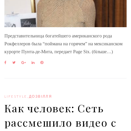
Представительница богатейшего американского рода
Рокфеллеров была “поймана на горячем” на мексиканском
курорте Пунта-де-Мита, передает Page Six. (більше…)
F
T
G
L
P
a
w
o
i
i
c
i
o
n
n
e
t
g
k
t
b
t
l
e
e
o
e
e
d
r
o
r
+
I
e
LIFESTYLE
,
ДОЗВІЛЛЯ
k
n
s
Как человек: Сеть
t
рассмешило видео с