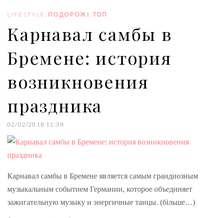
o
e
e
d
r
o
r
+
I
e
LIFESTYLE
,
ПОДОРОЖІ
,
ТОП
k
n
s
Карнавал самбы в
t
Бремене: история
возникновения
праздника
02/02/2018 11:38
Карнавал самбы в Бремене является самым грандиозным
музыкальным событием Германии, которое объединяет
зажигательную музыку и энергичные танцы. (більше…)