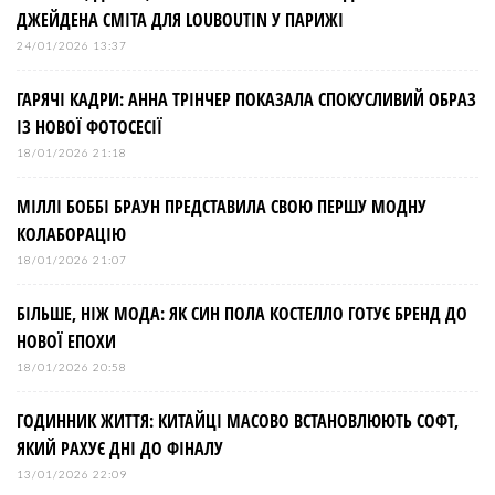
і
ДЖЕЙДЕНА СМІТА ДЛЯ LOUBOUTIN У ПАРИЖІ
я
24/01/2026 13:37
з
ГАРЯЧІ КАДРИ: АННА ТРІНЧЕР ПОКАЗАЛА СПОКУСЛИВИЙ ОБРАЗ
ІЗ НОВОЇ ФОТОСЕСІЇ
а
18/01/2026 21:18
МІЛЛІ БОББІ БРАУН ПРЕДСТАВИЛА СВОЮ ПЕРШУ МОДНУ
п
КОЛАБОРАЦІЮ
и
18/01/2026 21:07
БІЛЬШЕ, НІЖ МОДА: ЯК СИН ПОЛА КОСТЕЛЛО ГОТУЄ БРЕНД ДО
с
НОВОЇ ЕПОХИ
і
18/01/2026 20:58
ГОДИННИК ЖИТТЯ: КИТАЙЦІ МАСОВО ВСТАНОВЛЮЮТЬ СОФТ,
в
ЯКИЙ РАХУЄ ДНІ ДО ФІНАЛУ
13/01/2026 22:09