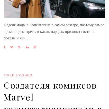
Неделя моды в Копенгагене в самом разгаре, поэтому самое
время подсмотреть, в каких нарядах приходят гости на
показы и чьи…
F
T
G
L
P
a
w
o
i
i
c
i
o
n
n
e
t
g
k
t
b
t
l
e
e
o
e
e
d
r
o
r
+
I
e
ЗІРКИ
,
НОВИНИ
k
n
s
Создателя комиксов
t
Marvel
госпитализировали в