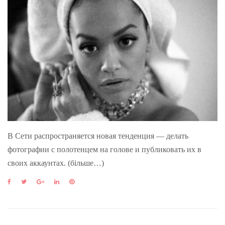
В Сети распространяется новая тенденция — делать
фотографии с полотенцем на голове и публиковать их в
своих аккаунтах. (більше…)
F
T
G
L
P
a
w
o
i
i
c
i
o
n
n
e
t
g
k
t
b
t
l
e
e