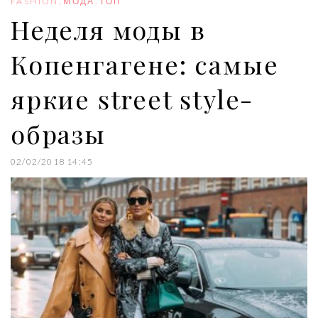
FASHION
,
МОДА
,
ТОП
k
n
s
Неделя моды в
t
Копенгагене: самые
яркие street style-
образы
02/02/2018 14:45