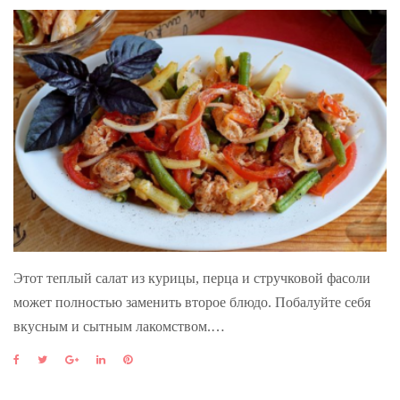
Этот теплый салат из курицы, перца и стручковой фасоли
может полностью заменить второе блюдо. Побалуйте себя
вкусным и сытным лакомством.…
F
T
G
L
P
a
w
o
i
i