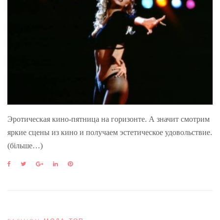
Эротическая кино-пятница на горизонте. А значит смотрим
яркие сцены из кино и получаем эстетическое удовольствие.
(більше…)
F
T
G
L
P
a
w
o
i
i
c
i
o
n
n
e
t
g
k
t
b
t
l
e
e
o
e
e
d
r
o
r
+
I
e