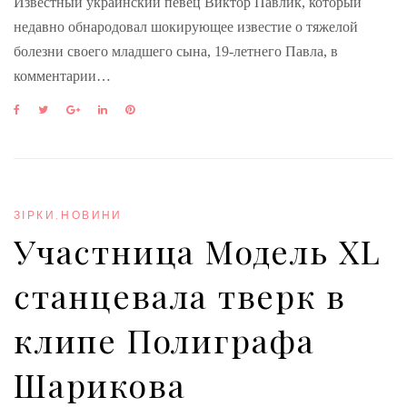
Известный украинский певец Виктор Павлик, который
недавно обнародовал шокирующее известие о тяжелой
болезни своего младшего сына, 19-летнего Павла, в
комментарии…
F
T
G
L
P
a
w
o
i
i
c
i
o
n
n
e
t
g
k
t
b
t
l
e
e
o
e
e
d
r
o
r
+
I
e
ЗІРКИ
,
НОВИНИ
k
n
s
Участница Модель XL
t
станцевала тверк в
клипе Полиграфа
Шарикова