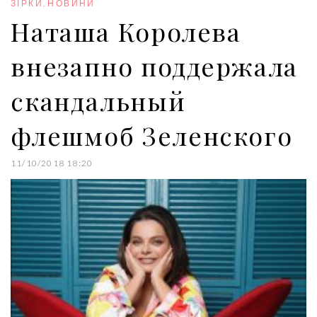
o
r
+
I
e
ЗІРКИ
,
НОВИНИ
k
n
s
Наташа Королева
t
внезапно поддержала
скандальный
флешмоб Зеленского
11/10/2018 18:20