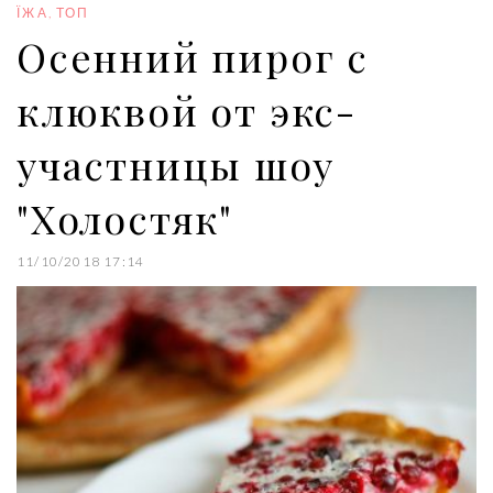
o
r
+
I
e
ЇЖА
,
ТОП
k
n
s
Осенний пирог с
t
клюквой от экс-
участницы шоу
"Холостяк"
11/10/2018 17:14