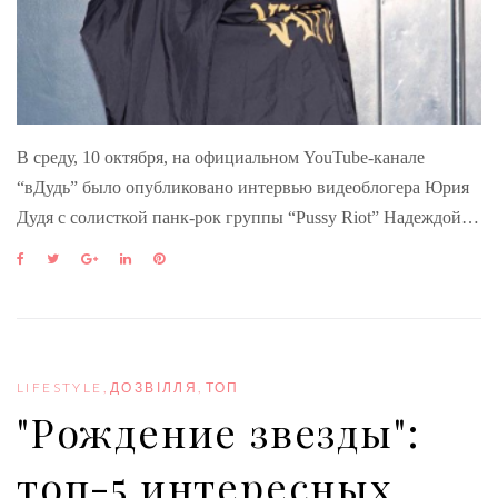
В среду, 10 октября, на официальном YouTube-канале
“вДудь” было опубликовано интервью видеоблогера Юрия
Дудя с солисткой панк-рок группы “Pussy Riot” Надеждой…
F
T
G
L
P
a
w
o
i
i
c
i
o
n
n
e
t
g
k
t
b
t
l
e
e
o
e
e
d
r
o
r
+
I
e
LIFESTYLE
,
ДОЗВІЛЛЯ
,
ТОП
k
n
s
"Рождение звезды":
t
топ-5 интересных