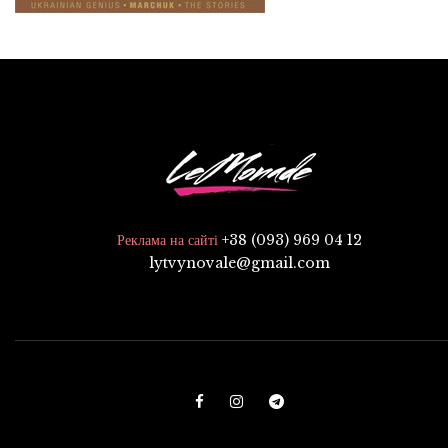
+38 (093) 969 04 12
Реклама на сайті
lytvynovale@gmail.com
F
I
T
a
n
e