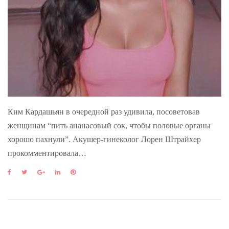
Ким Кардашьян в очередной раз удивила, посоветовав
женщинам “пить ананасовый сок, чтобы половые органы
хорошо пахнули”. Акушер-гинеколог Лорен Штрайхер
прокомментировала…
F
T
G
L
P
a
w
o
i
i
c
i
o
n
n
e
t
g
k
t
b
t
l
e
e
o
e
e
d
r