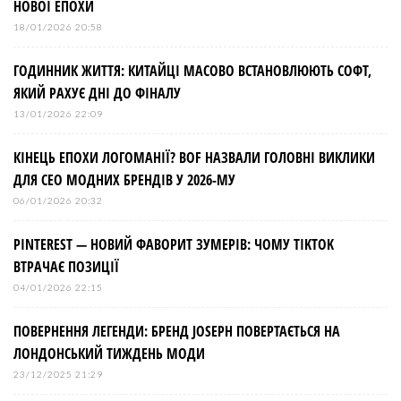
НОВОЇ ЕПОХИ
і
18/01/2026 20:58
ГОДИННИК ЖИТТЯ: КИТАЙЦІ МАСОВО ВСТАНОВЛЮЮТЬ СОФТ,
в
ЯКИЙ РАХУЄ ДНІ ДО ФІНАЛУ
13/01/2026 22:09
КІНЕЦЬ ЕПОХИ ЛОГОМАНІЇ? BOF НАЗВАЛИ ГОЛОВНІ ВИКЛИКИ
ДЛЯ СЕО МОДНИХ БРЕНДІВ У 2026-МУ
06/01/2026 20:32
PINTEREST — НОВИЙ ФАВОРИТ ЗУМЕРІВ: ЧОМУ TIKTOK
ВТРАЧАЄ ПОЗИЦІЇ
04/01/2026 22:15
ПОВЕРНЕННЯ ЛЕГЕНДИ: БРЕНД JOSEPH ПОВЕРТАЄТЬСЯ НА
ЛОНДОНСЬКИЙ ТИЖДЕНЬ МОДИ
23/12/2025 21:29