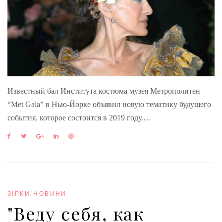
Известный бал Института костюма музея Метрополитен
“Met Gala” в Нью-Йорке объявил новую тематику будущего
события, которое состоится в 2019 году.…
F
T
G
L
P
a
w
o
i
i
c
i
o
n
n
e
t
g
k
t
b
t
l
e
e
o
e
e
d
r
o
r
+
I
e
ЗІРКИ
,
НОВИНИ
k
n
s
"Веду себя, как
t