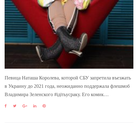
Певица Наташа Королева, которой СБУ запретила въезжать
в Украину до 2021 года, неожиданно поддержала флешмоб
Владимира Зеленского #iдiтьусраку. Его комик…
F
T
G
L
P
a
w
o
i
i
c
i
o
n
n
e
t
g
k
t
b
t
l
e
e
o
e
e
d
r