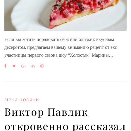
Если вы хотите порадовать себя или близких вкусным
десеротом, предлагаем вашему вниманию рецепт от экс-
участницы первого сезона шоу “Холостяк” Марины…
F
T
G
L
P
a
w
o
i
i
c
i
o
n
n
e
t
g
k
t
b
t
l
e
e
o
e
e
d
r
o
r
+
I
e
ЗІРКИ
,
НОВИНИ
k
n
s
Виктор Павлик
t
откровенно рассказал