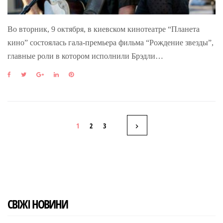
Во вторник, 9 октября, в киевском кинотеатре “Планета
кино” состоялась гала-премьера фильма “Рождение звезды”,
главные роли в котором исполнили Брэдли…
F
T
G
L
P
a
w
o
i
i
c
i
o
n
n
e
t
g
k
t
b
t
l
e
e
Н
o
e
e
d
r
1
2
3
o
r
+
I
e
k
n
s
а
t
в
і
СВІЖІ НОВИНИ