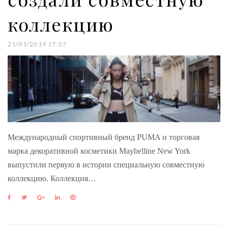
коллекцию
21/01/2019 17:57
Международный спортивный бренд PUMA и торговая
марка декоративной косметики Maybelline New York
выпустили первую в истории специальную совместную
коллекцию. Коллекция…
F
T
G
L
P
a
w
o
i
i
c
i
o
n
n