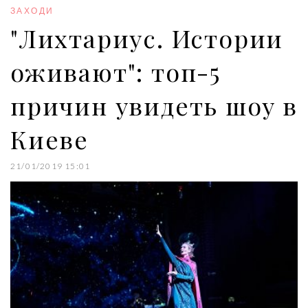
o
r
+
I
e
ЗАХОДИ
k
n
s
"Лихтариус. Истории
t
оживают": топ-5
причин увидеть шоу в
Киеве
21/01/2019 15:01