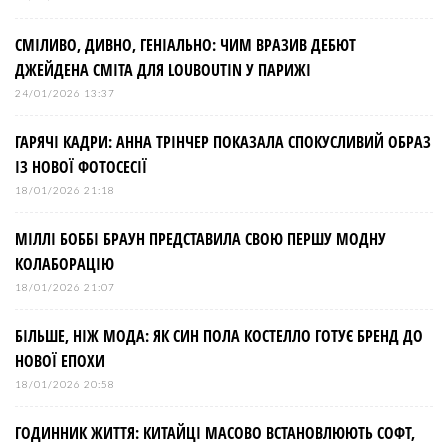
ц
і
СМІЛИВО, ДИВНО, ГЕНІАЛЬНО: ЧИМ ВРАЗИВ ДЕБЮТ
ДЖЕЙДЕНА СМІТА ДЛЯ LOUBOUTIN У ПАРИЖІ
я
24/01/2026 13:37
з
ГАРЯЧІ КАДРИ: АННА ТРІНЧЕР ПОКАЗАЛА СПОКУСЛИВИЙ ОБРАЗ
ІЗ НОВОЇ ФОТОСЕСІЇ
а
18/01/2026 21:18
МІЛЛІ БОББІ БРАУН ПРЕДСТАВИЛА СВОЮ ПЕРШУ МОДНУ
п
КОЛАБОРАЦІЮ
и
18/01/2026 21:07
БІЛЬШЕ, НІЖ МОДА: ЯК СИН ПОЛА КОСТЕЛЛО ГОТУЄ БРЕНД ДО
с
НОВОЇ ЕПОХИ
і
18/01/2026 20:58
ГОДИННИК ЖИТТЯ: КИТАЙЦІ МАСОВО ВСТАНОВЛЮЮТЬ СОФТ,