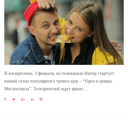
В воскресенье, 3 февраля, на телеканале Интер стартует
новый сезон популярного тревел-шоу – “Орел и решка.
Мегаполисы”. Телезрителей ждут яркие…
F
T
G
L
P
a
w
o
i
i
c
i
o
n
n
e
t
g
k
t
b
t
l
e
e
o
e
e
d
r