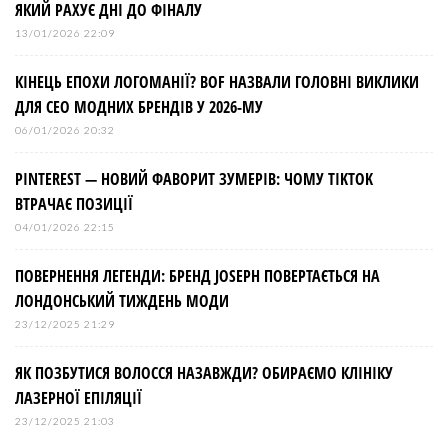
в
ЯКИЙ РАХУЄ ДНІ ДО ФІНАЛУ
13/01/2026 22:09
КІНЕЦЬ ЕПОХИ ЛОГОМАНІЇ? BOF НАЗВАЛИ ГОЛОВНІ ВИКЛИКИ
ДЛЯ СЕО МОДНИХ БРЕНДІВ У 2026-МУ
06/01/2026 20:32
PINTEREST — НОВИЙ ФАВОРИТ ЗУМЕРІВ: ЧОМУ TIKTOK
ВТРАЧАЄ ПОЗИЦІЇ
04/01/2026 22:15
ПОВЕРНЕННЯ ЛЕГЕНДИ: БРЕНД JOSEPH ПОВЕРТАЄТЬСЯ НА
ЛОНДОНСЬКИЙ ТИЖДЕНЬ МОДИ
23/12/2025 21:29
ЯК ПОЗБУТИСЯ ВОЛОССЯ НАЗАВЖДИ? ОБИРАЄМО КЛІНІКУ
ЛАЗЕРНОЇ ЕПІЛЯЦІЇ
23/12/2025 21:03