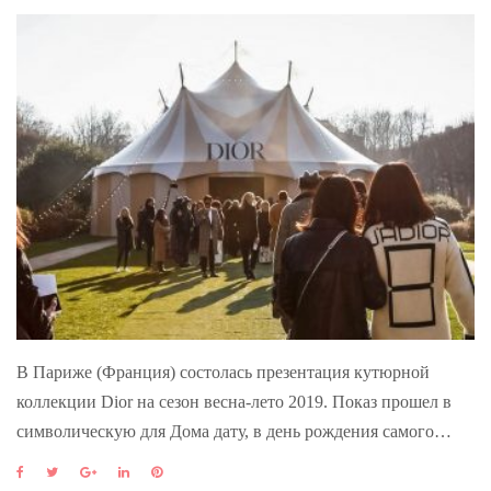
В Париже (Франция) состолась презентация кутюрной
коллекции Dior на сезон весна-лето 2019. Показ прошел в
символическую для Дома дату, в день рождения самого…
F
T
G
L
P