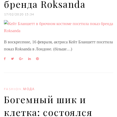
бренда Roksanda
17/02/2020 15:34
В воскресение, 16 февраля, актриса Кейт Бланшетт посетила
показ Roksanda в Лондоне. (більше…)
F
T
G
L
P
a
w
o
i
i
c
i
o
n
n
e
t
g
k
t
b
t
l
e
e
o
e
e
d
r
o
r
+
I
e
FASHION
,
МОДА
k
n
s
Богемный шик и
t
клетка: состоялся