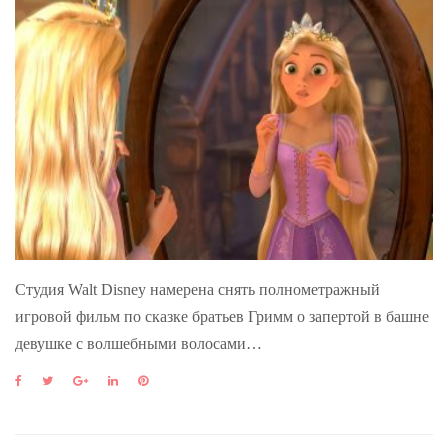
Студия Walt Disney намерена снять полнометражный
игровой фильм по сказке братьев Гримм о запертой в башне
девушке с волшебными волосами…
F
T
G
L
P
a
w
o
i
i
c
i
o
n
n
e
t
g
k
t