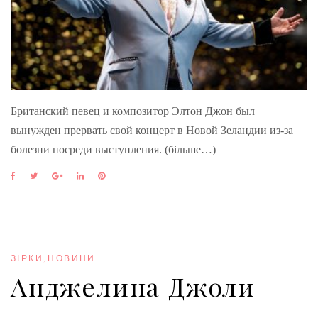
Британский певец и композитор Элтон Джон был
вынужден прервать свой концерт в Новой Зеландии из-за
болезни посреди выступления. (більше…)
F
T
G
L
P
a
w
o
i
i
c
i
o
n
n
e
t
g
k
t
b
t
l
e
e
o
e
e
d
r
o
r
+
I
e
ЗІРКИ
,
НОВИНИ
k
n
s
Анджелина Джоли
t