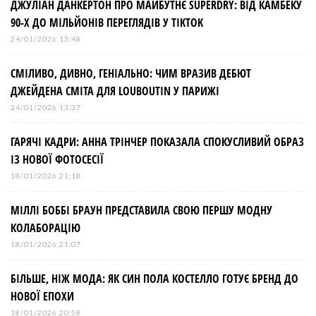
а
ДЖУЛІАН ДАНКЕРТОН ПРО МАЙБУТНЄ SUPERDRY: ВІД КАМБЕКУ
90-Х ДО МІЛЬЙОНІВ ПЕРЕГЛЯДІВ У TIKTOK
ц
24/01/2026 13:48
і
СМІЛИВО, ДИВНО, ГЕНІАЛЬНО: ЧИМ ВРАЗИВ ДЕБЮТ
ДЖЕЙДЕНА СМІТА ДЛЯ LOUBOUTIN У ПАРИЖІ
я
24/01/2026 13:37
з
ГАРЯЧІ КАДРИ: АННА ТРІНЧЕР ПОКАЗАЛА СПОКУСЛИВИЙ ОБРАЗ
ІЗ НОВОЇ ФОТОСЕСІЇ
а
18/01/2026 21:18
МІЛЛІ БОББІ БРАУН ПРЕДСТАВИЛА СВОЮ ПЕРШУ МОДНУ
п
КОЛАБОРАЦІЮ
и
18/01/2026 21:07
БІЛЬШЕ, НІЖ МОДА: ЯК СИН ПОЛА КОСТЕЛЛО ГОТУЄ БРЕНД ДО
с
НОВОЇ ЕПОХИ
18/01/2026 20:58