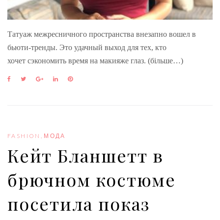
Татуаж межресничного пространства внезапно вошел в
бьюти-тренды. Это удачный выход для тех, кто
хочет сэкономить время на макияже глаз. (більше…)
F
T
G
L
P
a
w
o
i
i
c
i
o
n
n
e
t
g
k
t
b
t
l
e
e
o
e
e
d
r
o
r
+
I
e
FASHION
,
МОДА
k
n
s
Кейт Бланшетт в
t
брючном костюме
посетила показ