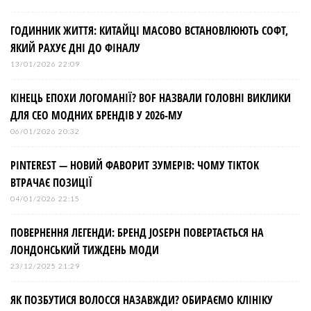
і
ГОДИННИК ЖИТТЯ: КИТАЙЦІ МАСОВО ВСТАНОВЛЮЮТЬ СОФТ,
в
ЯКИЙ РАХУЄ ДНІ ДО ФІНАЛУ
13/01/2026 22:09
КІНЕЦЬ ЕПОХИ ЛОГОМАНІЇ? BOF НАЗВАЛИ ГОЛОВНІ ВИКЛИКИ
ДЛЯ СЕО МОДНИХ БРЕНДІВ У 2026-МУ
06/01/2026 20:32
PINTEREST — НОВИЙ ФАВОРИТ ЗУМЕРІВ: ЧОМУ TIKTOK
ВТРАЧАЄ ПОЗИЦІЇ
04/01/2026 22:15
ПОВЕРНЕННЯ ЛЕГЕНДИ: БРЕНД JOSEPH ПОВЕРТАЄТЬСЯ НА
ЛОНДОНСЬКИЙ ТИЖДЕНЬ МОДИ
23/12/2025 21:29
ЯК ПОЗБУТИСЯ ВОЛОССЯ НАЗАВЖДИ? ОБИРАЄМО КЛІНІКУ