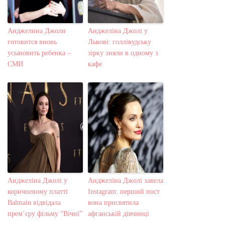
Анджелина Джоли
Анджеліна Джолі у
готовится вновь
Львові: голлівудську
усыновить ребенка –
зірку зняли в одному з
СМИ
кафе
Анджеліна Джолі у
Анджеліна Джолі завела
коричневому платті
Instagram: перший пост
Balmain відвідала
вона присвятила
прем’єру фільму “Вічні”
афганській дівчинці