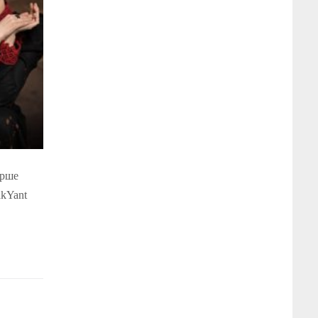
ерше
akYant