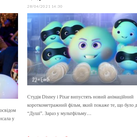
28/04/2021 14:30
Студія Disney і Pixar випустять новий анімаційний
короткометражний фільм, який покаже те, що було д
освідом
“Душі”. Зараз у мультфільму…
исала у