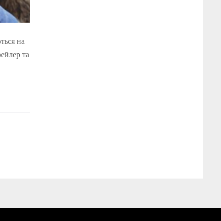
ться на
рейлер та