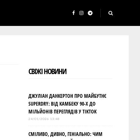
F
I
T
a
n
e
c
s
l
e
t
e
b
a
g
o
g
r
СВІЖІ НОВИНИ
o
r
a
k
a
m
m
ДЖУЛІАН ДАНКЕРТОН ПРО МАЙБУТНЄ
SUPERDRY: ВІД КАМБЕКУ 90-Х ДО
МІЛЬЙОНІВ ПЕРЕГЛЯДІВ У TIKTOK
24/01/2026 13:48
СМІЛИВО, ДИВНО, ГЕНІАЛЬНО: ЧИМ