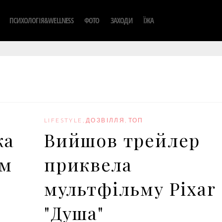
ПСИХОЛОГІЯ&WELLNESS
ФОТО
ЗАХОДИ
ЇЖА
LIFESTYLE
,
ДОЗВІЛЛЯ
,
ТОП
ка
Вийшов трейлер
ом
приквела
мультфільму Pixar
"Душа"