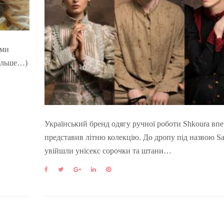
ами
більше…)
Український бренд одягу ручної роботи Shkoura вп
представив літню колекцію. До дропу під назвою S
увійшли унісекс сорочки та штани…
F
T
G
L
P
a
w
o
i
i
c
i
o
n
n
e
t
g
k
t
b
t
l
e
e
o
e
e
d
r