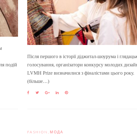
м
Після першого в історії діджитал-шоурума і глядаць
ля подій
голосування, організатори конкурсу молодих дизай
LVMH Prize визначилися з фіналістами цього року.
(більше…)
F
T
G
L
P
a
w
o
i
i
c
i
o
n
n
e
t
g
k
t
b
t
l
e
e
o
e
e
d
r
o
r
+
I
e
k
n
s
FASHION
,
МОДА
t