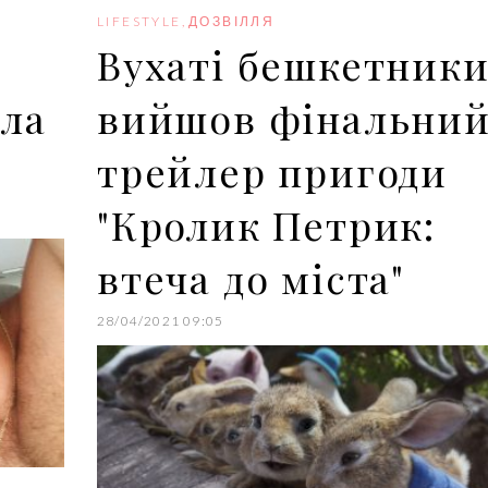
o
r
+
I
e
k
n
s
LIFESTYLE
,
ДОЗВІЛЛЯ
t
Вухаті бешкетники
ла
вийшов фінальни
трейлер пригоди
"Кролик Петрик:
втеча до міста"
28/04/2021 09:05