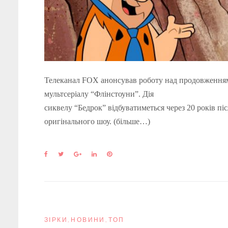
Телеканал FOX анонсував роботу над продовження
мультсеріалу “Флінстоуни”. Дія
сиквелу “Бедрок” відбуватиметься через 20 років піс
оригінального шоу. (більше…)
F
T
G
L
P
a
w
o
i
i
c
i
o
n
n
e
t
g
k
t
b
t
l
e
e
o
e
e
d
r
o
r
+
I
e
k
n
s
ЗІРКИ
,
НОВИНИ
,
ТОП
t