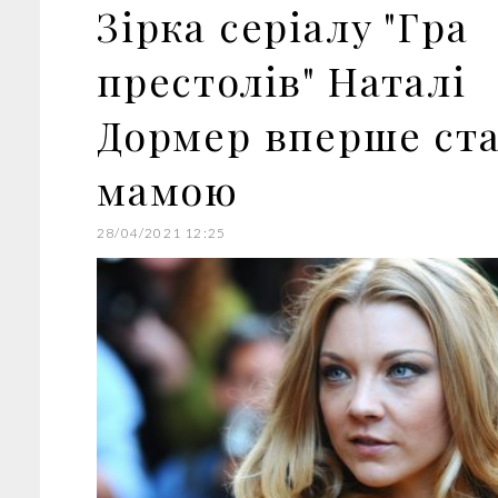
Зірка серіалу "Гра
престолів" Наталі
Дормер вперше ст
мамою
28/04/2021 12:25