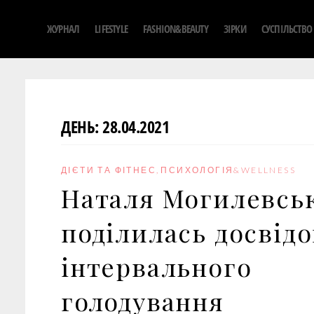
S
ЖУРНАЛ
LIFESTYLE
FASHION&BEAUTY
ЗІРКИ
СУСПІЛЬСТВО
k
i
p
t
o
ДЕНЬ:
28.04.2021
c
o
n
ДІЄТИ ТА ФІТНЕС
,
ПСИХОЛОГІЯ&WELLNESS
t
Наталя Могилевсь
e
n
поділилась досвід
t
інтервального
голодування