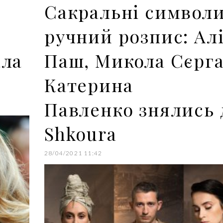
Сакральні символи
ручний розпис: Ал
ала
Паш, Микола Сєрга
Катерина
Павленко знялись 
Shkoura
28/04/2021 11:42