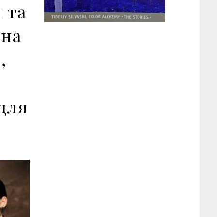
 та
іна
,
для