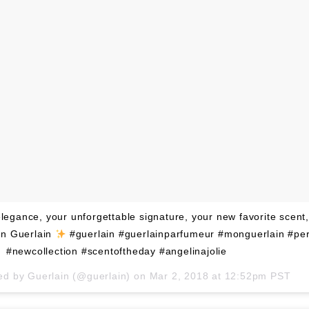
elegance, your unforgettable signature, your new favorite scent
on Guerlain
#guerlain #guerlainparfumeur #monguerlain #pe
#newcollection #scentoftheday #angelinajolie
red by
Guerlain
(@guerlain) on
Mar 2, 2018 at 12:52pm PST