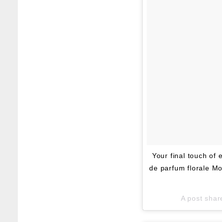
Your final touch of 
de parfum florale M
A post sha