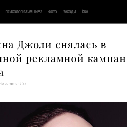
ПСИХОЛОГІЯ&WELLNESS
ФОТО
ЗАХОДИ
ЇЖА
на Джоли снялась в
нной рекламной кампа
а
No comment(s)