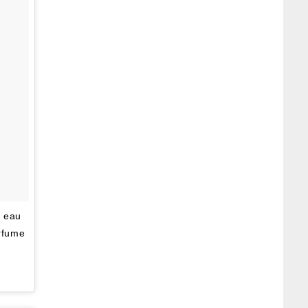
, eau
rfume