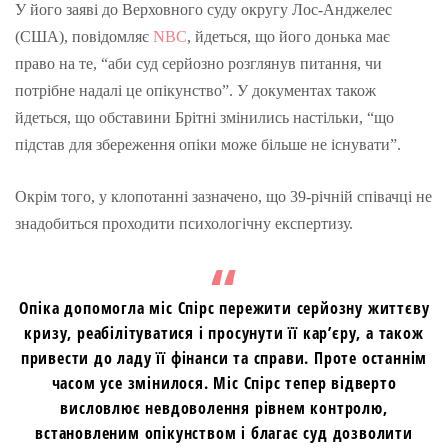
У його заяві до Верховного суду округу Лос-Анджелес
(США), повідомляє
NBC
, йдеться, що його донька має
право на те, “аби суд серйозно розглянув питання, чи
потрібне надалі це опікунство”. У документах також
йдеться, що обставини Брітні змінились настільки, “що
підстав для збереження опіки може більше не існувати”.
Окрім того, у клопотанні зазначено, що 39-річній співачці не
знадобиться проходити психологічну експертизу.
Опіка допомогла міс Спірс пережити серйозну життєву
кризу, реабілітуватися і просунути її кар’єру, а також
привести до ладу її фінанси та справи. Проте останнім
часом усе змінилося. Міс Спірс тепер відверто
висловлює невдоволення рівнем контролю,
встановленим опікунством і благає суд дозволити