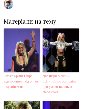
Матеріали на тему
Батька Брітні Спірс
Два шари білизни:
відсторонили від опіки
Брітні Спірс розповіла
над співачкою
про умови на шоу в
Лас-Вегасі