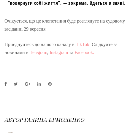
“повернути собі життя”, — зокрема, йдеться в заяві.
Очікується, що це клопотання буде розглянуте на судовому
засіданні 29 вересня.
Приєднуйтесь до нашого каналу в
TikTok
. Слідкуйте за
новинами в
Telegram
,
Instagram
та
Facebook.
F
T
G
L
P
a
w
o
i
i
c
i
o
n
n
e
t
g
k
t
b
t
l
e
e
o
e
e
d
r
o
r
+
I
e
АВТОР
ГАЛИНА ЕРМОЛЕНКО
k
n
s
t