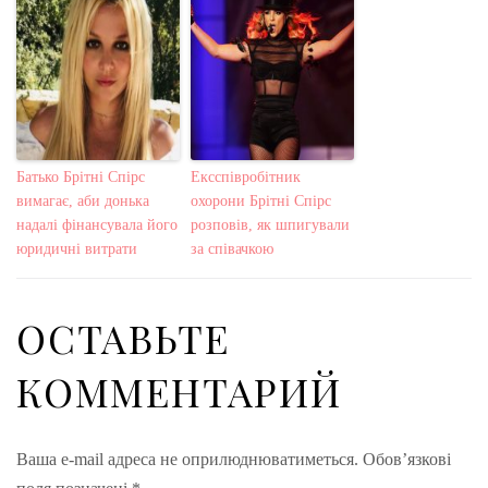
Батько Брітні Спірс
Ексспівробітник
вимагає, аби донька
охорони Брітні Спірс
надалі фінансувала його
розповів, як шпигували
юридичні витрати
за співачкою
ОСТАВЬТЕ
КОММЕНТАРИЙ
Ваша e-mail адреса не оприлюднюватиметься.
Обов’язкові