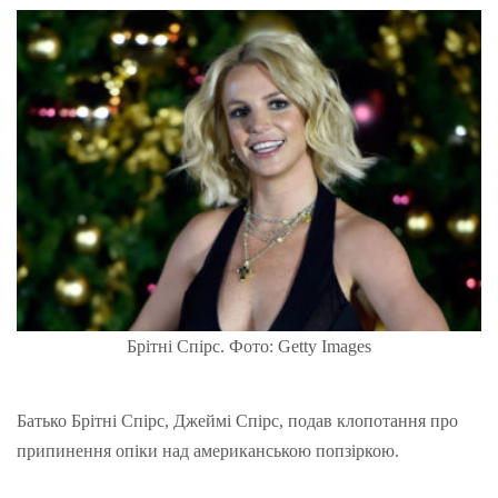
Брітні Спірс. Фото: Getty Images
Батько Брітні Спірс, Джеймі Спірс, подав клопотання про
припинення опіки над американською попзіркою.