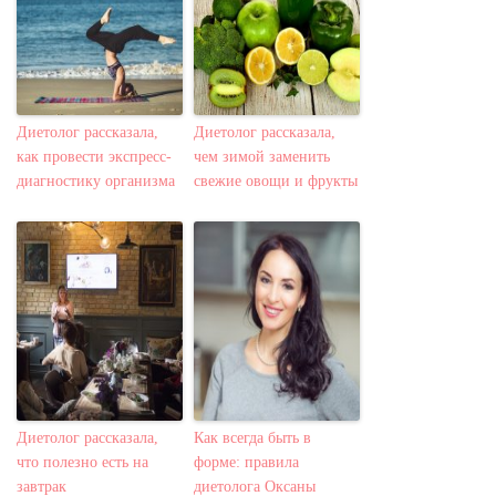
Диетолог рассказала,
Диетолог рассказала,
как провести экспресс-
чем зимой заменить
диагностику организма
свежие овощи и фрукты
Диетолог рассказала,
Как всегда быть в
что полезно есть на
форме: правила
завтрак
диетолога Оксаны