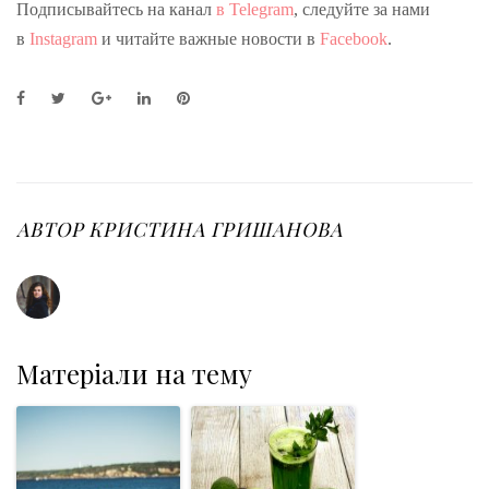
Подписывайтесь на канал
в Telegram
, следуйте за нами
в
Instagram
и читайте важные новости в
Facebook
.
F
T
G
L
P
a
w
o
i
i
c
i
o
n
n
e
t
g
k
t
b
t
l
e
e
o
e
e
d
r
o
r
+
I
e
АВТОР
КРИСТИНА ГРИШАНОВА
k
n
s
t
Матеріали на тему