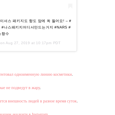
이셔스 패키지도 향도 맘에 쏙 들어요! – #
#나스패키지어디서만드는거지 #NARS #
스향수
 on
Aug 27, 2019 at 10:17pm PDT
зентовал одноименную линию косметики
.
рые не подведут в жару
.
ется внешность людей в разное время суток
.
нашем аккаунте в Instagram
.