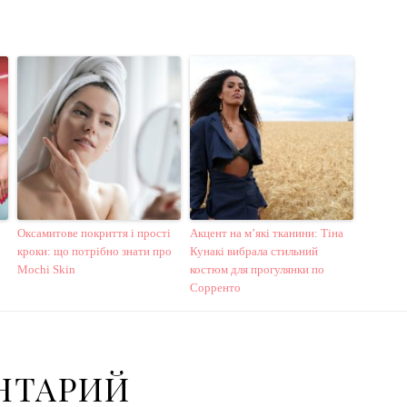
Оксамитове покриття і прості
Акцент на м’які тканини: Тіна
кроки: що потрібно знати про
Кунакі вибрала стильний
Mochi Skin
костюм для прогулянки по
Сорренто
НТАРИЙ