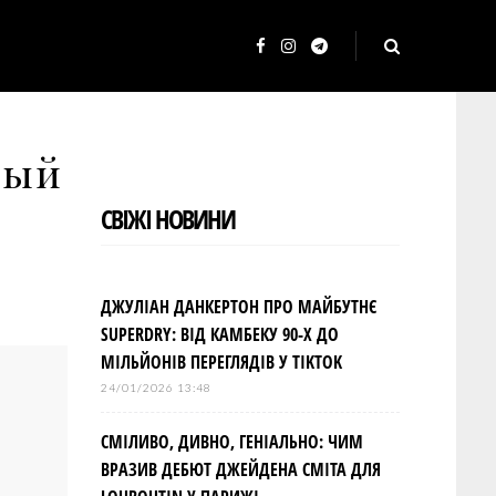
F
I
T
a
n
e
c
s
l
вый
e
t
e
b
a
g
СВІЖІ НОВИНИ
o
g
r
o
r
a
k
a
m
ДЖУЛІАН ДАНКЕРТОН ПРО МАЙБУТНЄ
m
SUPERDRY: ВІД КАМБЕКУ 90-Х ДО
МІЛЬЙОНІВ ПЕРЕГЛЯДІВ У TIKTOK
24/01/2026 13:48
СМІЛИВО, ДИВНО, ГЕНІАЛЬНО: ЧИМ
ВРАЗИВ ДЕБЮТ ДЖЕЙДЕНА СМІТА ДЛЯ