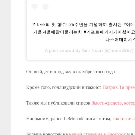
? 나스의 첫 향수! 25주년을 기념하여 출시된 #어데
가을겨울에잘어울리는향 #기프트패키지가미쳤어요 
나스어데이셔
A post shared by
Kim Noori
(@noori6267)
Он выйдет в продажу в октябре этого года.
Кроме того, голливудский визажист
Патрик Та пре
Также мы публиковали список
бьюти-средств, кото
Напомним, ранее LeMonade писал о том,
как отлича
Больше новостей на
нашей странице в Facebook
и в