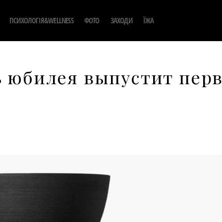
ПСИХОЛОГІЯ&WELLNESS
ФОТО
ЗАХОДИ
ЇЖА
ь юбилея выпустит пер