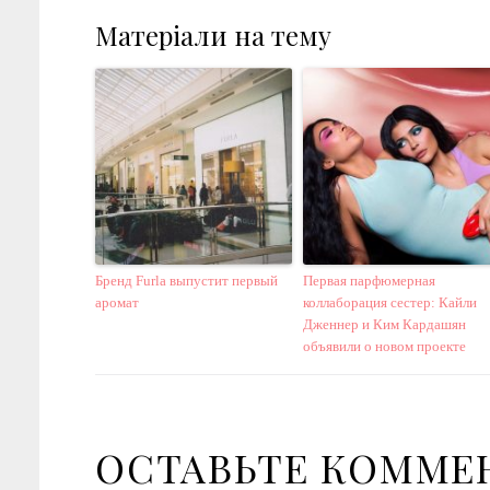
Матеріали на тему
Бренд Furla выпустит первый
Первая парфюмерная
аромат
коллаборация сестер: Кайли
Дженнер и Ким Кардашян
объявили о новом проекте
ОСТАВЬТЕ КОММЕ