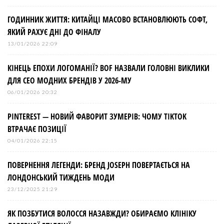
і
ГОДИННИК ЖИТТЯ: КИТАЙЦІ МАСОВО ВСТАНОВЛЮЮТЬ СОФТ,
в
ЯКИЙ РАХУЄ ДНІ ДО ФІНАЛУ
13/01/2026 22:09
КІНЕЦЬ ЕПОХИ ЛОГОМАНІЇ? BOF НАЗВАЛИ ГОЛОВНІ ВИКЛИКИ
ДЛЯ СЕО МОДНИХ БРЕНДІВ У 2026-МУ
06/01/2026 20:32
PINTEREST — НОВИЙ ФАВОРИТ ЗУМЕРІВ: ЧОМУ TIKTOK
ВТРАЧАЄ ПОЗИЦІЇ
04/01/2026 22:15
ПОВЕРНЕННЯ ЛЕГЕНДИ: БРЕНД JOSEPH ПОВЕРТАЄТЬСЯ НА
ЛОНДОНСЬКИЙ ТИЖДЕНЬ МОДИ
23/12/2025 21:29
ЯК ПОЗБУТИСЯ ВОЛОССЯ НАЗАВЖДИ? ОБИРАЄМО КЛІНІКУ