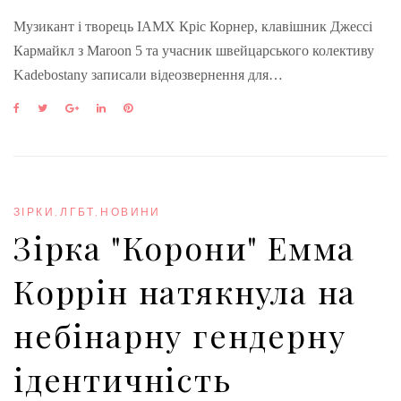
Музикант і творець IAMX Кріс Корнер, клавішник Джессі
Кармайкл з Maroon 5 та учасник швейцарського колективу
Kadebostany записали відеозвернення для…
F
T
G
L
P
a
w
o
i
i
c
i
o
n
n
e
t
g
k
t
b
t
l
e
e
o
e
e
d
r
o
r
+
I
e
ЗІРКИ
,
ЛГБТ
,
НОВИНИ
k
n
s
Зірка "Корони" Емма
t
Коррін натякнула на
небінарну гендерну
ідентичність