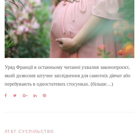
Уряд Франції в останньому читанні ухвалив законопроєкт,
який дозволив штучне запліднення для самотніх дівчат або
перебувають в одностатевих стосунках. (більше…)
F
T
G
L
P
a
w
o
i
i
c
i
o
n
n
e
t
g
k
t
b
t
l
e
e
o
e
e
d
r
o
r
+
I
e
ЛГБТ
,
СУСПІЛЬСТВО
k
n
s