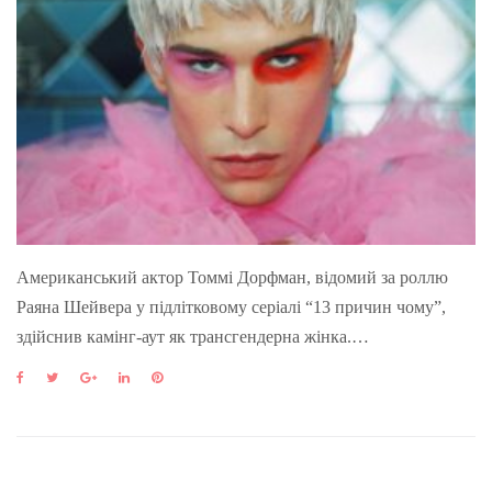
Американський актор Томмі Дорфман, відомий за роллю
Раяна Шейвера у підлітковому серіалі “13 причин чому”,
здійснив камінг-аут як трансгендерна жінка.…
F
T
G
L
P
a
w
o
i
i
c
i
o
n
n
e
t
g
k
t
b
t
l
e
e
o
e
e
d
r