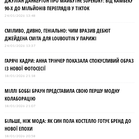
а
ДЖУЛІАН ДАНКЕРТОН ПРО МАЙБУТНЄ SUPERDRY: ВІД КАМБЕКУ
90-Х ДО МІЛЬЙОНІВ ПЕРЕГЛЯДІВ У TIKTOK
ц
24/01/2026 13:48
і
СМІЛИВО, ДИВНО, ГЕНІАЛЬНО: ЧИМ ВРАЗИВ ДЕБЮТ
ДЖЕЙДЕНА СМІТА ДЛЯ LOUBOUTIN У ПАРИЖІ
я
24/01/2026 13:37
з
ГАРЯЧІ КАДРИ: АННА ТРІНЧЕР ПОКАЗАЛА СПОКУСЛИВИЙ ОБРАЗ
ІЗ НОВОЇ ФОТОСЕСІЇ
а
18/01/2026 21:18
МІЛЛІ БОББІ БРАУН ПРЕДСТАВИЛА СВОЮ ПЕРШУ МОДНУ
п
КОЛАБОРАЦІЮ
и
18/01/2026 21:07
БІЛЬШЕ, НІЖ МОДА: ЯК СИН ПОЛА КОСТЕЛЛО ГОТУЄ БРЕНД ДО
с
НОВОЇ ЕПОХИ
18/01/2026 20:58