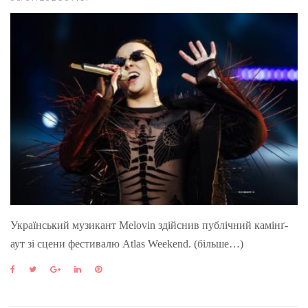
Український музикант Melovin здійснив публічний камінґ-
аут зі сцени фестивалю Atlas Weekend. (більше…)
F
T
G
L
P
a
w
o
i
i
c
i
o
n
n