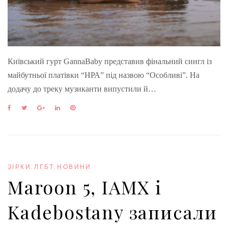
Київський гурт GannaBaby представив фінальний сингл із
майбутньої платівки “НРА” під назвою “Особливі”. На
додачу до треку музиканти випустили й…
F
T
G
L
P
a
w
o
i
i
c
i
o
n
n
e
t
g
k
t
b
t
l
e
e
o
e
e
d
r
o
r
+
I
e
ЗІРКИ
,
ЛГБТ
,
НОВИНИ
k
n
s
Maroon 5, IAMX і
t
Kadebostany записали