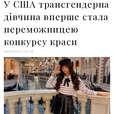
У США трансгендерна
t
дівчина вперше стала
переможницею
конкурсу краси
30/06/2021 16:18