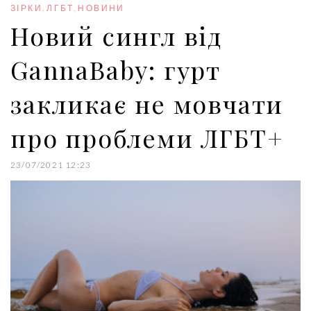
o
r
+
I
e
ЗІРКИ
,
ЛГБТ
,
НОВИНИ
k
n
s
Новий сингл від
t
GannaBaby: гурт
закликає не мовчати
про проблеми ЛГБТ+
23/07/2021 12:23