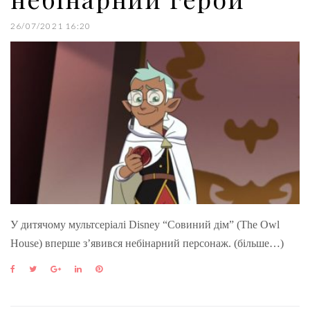
26/07/2021 16:20
У дитячому мультсеріалі Disney “Совиний дім” (The Owl
House) вперше з’явився небінарний персонаж. (більше…)
F
T
G
L
P
a
w
o
i
i
c
i
o
n
n