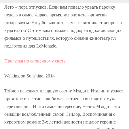
o
r
+
I
e
k
n
s
Лето – пора отпусков. Если вам повезло урвать парочку
t
недель в самое жаркое время, мы вас категорически
поздравляем. Но у большинства тут же возникает вопрос: а
куда ехать? С этим вам поможет подборка вдохновляющих
фильмов о путешествиях, которую онлайн-кинотеатр ivi
подготовил для LeMonade.
Прогулка по солнечному свету
Walking on Sunshine, 2014
Тэйлор навещает младшую сестру Мэдди в Италии и узнает
приятное известие – любимая сестренка выходит замуж
через два дня. И что самое интересное, жених Мэдди – это
бывший возлюбленный самой Тэйлор. Воспоминания о
курортном романе 3-х летней давности не дают героине