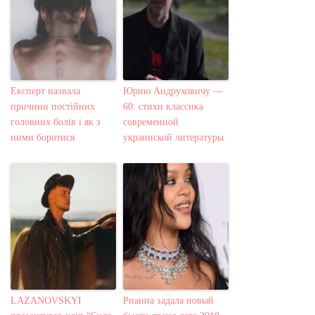
Експерт назвала
Юрию Андруховичу —
причини постійних
60: стихи классика
головних болів і як з
современной
ними боротися
украинской литературы
LAZANOVSKYI
Рианна задала новый