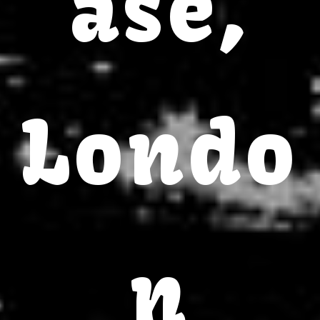
ase,
Londo
n