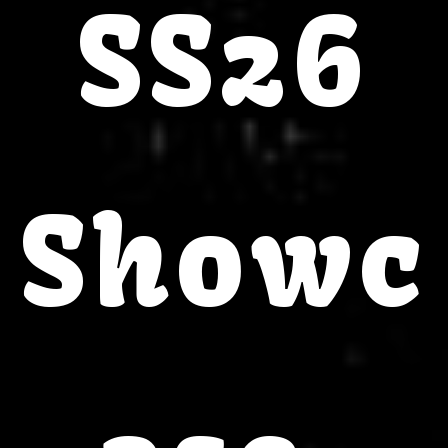
SS26
Showc