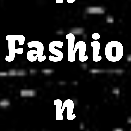
Fashio
n