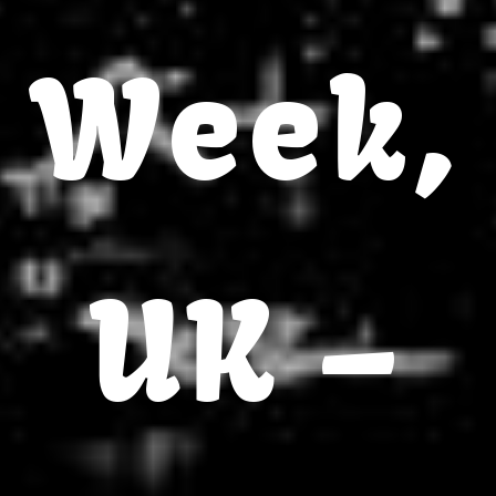
Week,
UK –