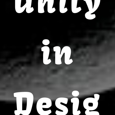
Unity
in
Desig