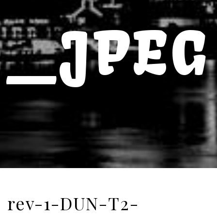
_JPEG
rev-1-DUN-T2-