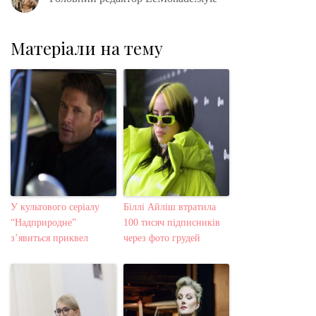
Матеріали на тему
У культового серіалу
Біллі Айліш втратила
“Надприродне”
100 тисяч підписників
з’явиться приквел
через фото грудей