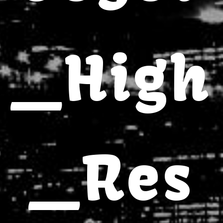
_High
_Res