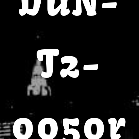
DUN-
T2-
0050r