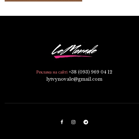
+38 (093) 969 04 12
Реклама на сайті
lytvynovale@gmail.com
F
I
T
a
n
e