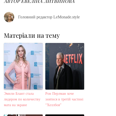
АВТОР
ЕВЕЛІНА ЛИТВИНОВА
k
n
s
t
Головний редактор LeMonade.style
Матеріали на тему
Эмили Блант стала
Рон Перлман хоче
лидером по количеству
знятися в третій частині
мата на экране
“Хеллбоя”