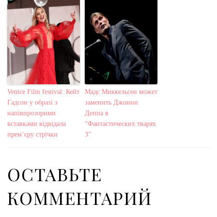
Venice Film festival: Кейт
Мадс Миккельсен может
Гадсон у образі з
заменить Джонни
напівпрозорими
Деппа в
вставками відвідала
“Фантастических тварях
прем’єру стрічки
3”
ОСТАВЬТЕ
КОММЕНТАРИЙ