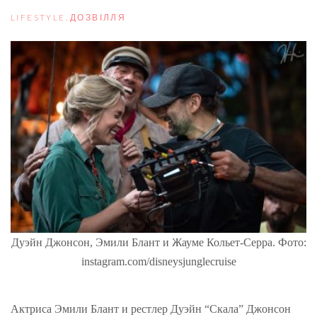
LIFESTYLE
,
ДОЗВІЛЛЯ
Дуэйн Джонсон, Эмили Блант и Жауме Кольет-Серра. Фото:
instagram.com/disneysjunglecruise
Актриса Эмили Блант и рестлер Дуэйн “Скала” Джонсон