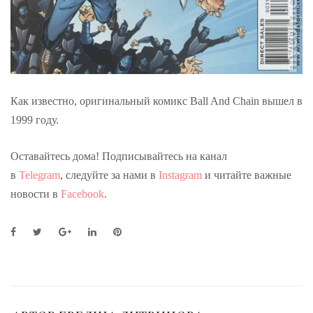
Как известно, оригинальный комикс Ball And Chain вышел в
1999 году.
Оставайтесь дома! Подписывайтесь на канал
в
Telegram
, следуйте за нами в
Instagram
и читайте важные
новости в
Facebook
.
F
T
G
L
P
a
w
o
i
i
c
i
o
n
n
e
t
g
k
t
b
t
l
e
e
o
e
e
d
r
o
r
+
I
e