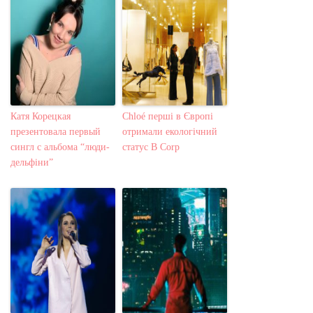
Катя Корецкая
Chloé перші в Європі
презентовала первый
отримали екологічний
сингл с альбома “люди-
статус B Corp
дельфіни”