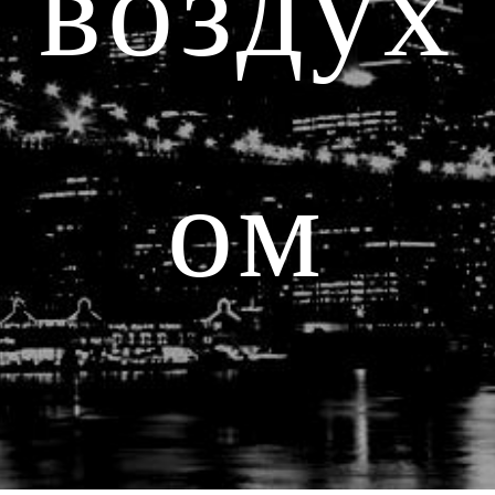
воздух
ом