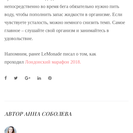
непосредственно во время бега обязательно нужно пить
воду, чтобы пополнить запас жидкости в организме. Если
чувствуете усталость, можно немного снизить темп. Самое
главное – слушайте свой организм и занимайтесь в
удовольствие.
Напомним, ранее LeMonade писал о том, как
проходил
Лондонский марафон 2018.
F
T
G
L
P
a
w
o
i
i
c
i
o
n
n
e
t
g
k
t
b
t
l
e
e
o
e
e
d
r
o
r
+
I
e
АВТОР
АННА СОБОЛЕВА
k
n
s
t