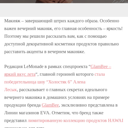
e
t
g
k
t
b
t
l
e
e
o
e
e
d
r
o
r
+
I
e
k
n
s
Макияж – завершающий штрих каждого образа. Особенно
t
важен вечерний макияж, его главная особенность – яркость!
Поэтому мы решили рассказать вам, как с помощью
доступной декоративной косметики продуктов правильно
расставить акценты в вечернем макияже.
Редакция LeMonade в рамках спецпроекта “
GlamBee –
яркий вкус лета
“, главной героиней которого
стала
победительница шоу “Холостяк 6” Алена
Лесык
, рассказывает о главных секретах идеального
вечернего макияжа в домашних условиях на примере
продукции бренда
GlamBee
, эксклюзивно представлена в
Линии магазинов EVA. Отметим, что бренд также
представил
лимитированную коллекцию продуктов HAWAI