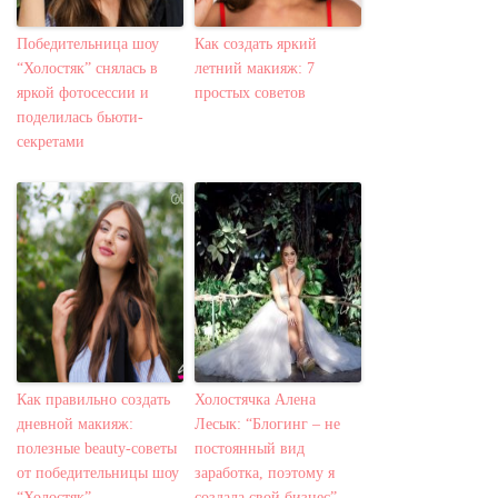
Победительница шоу
Как создать яркий
“Холостяк” снялась в
летний макияж: 7
яркой фотосессии и
простых советов
поделилась бьюти-
секретами
Как правильно создать
Холостячка Алена
дневной макияж:
Лесык: “Блогинг – не
полезные beauty-советы
постоянный вид
от победительницы шоу
заработка, поэтому я
“Холостяк”
создала свой бизнес”