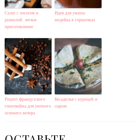
Салат с лососем и
Идея для ужина:
рукколой: легкое
индейка в горшочках
приготовление
Рецепт французского
Кесадилья с курицей и
глинтвейна для уютного
сыром
осеннего вечера
ОСТАВЬТЕ