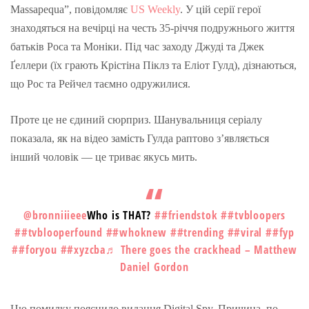
Massapequa”, повідомляє
US Weekly
. У цій серії герої
знаходяться на вечірці на честь 35-річчя подружнього життя
батьків Роса та Моніки. Під час заходу Джуді та Джек
Ґеллери (їх грають Крістіна Піклз та Еліот Гулд), дізнаються,
що Рос та Рейчел таємно одружилися.
Проте це не єдиний сюрприз. Шанувальниця серіалу
показала, як на відео замість Гулда раптово з’являється
інший чоловік — це триває якусь мить.
@bronniiieee
Who is THAT?
##friendstok
##tvbloopers
##tvblooperfound
##whoknew
##trending
##viral
##fyp
##foryou
##xyzcba
♬ There goes the crackhead – Matthew
Daniel Gordon
Цю помилку пояснило видання Digital Spy. Причина, по