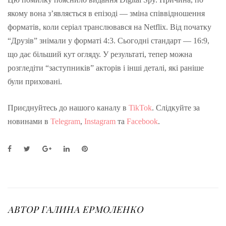
якому вона з’являється в епізоді — зміна співвідношення
форматів, коли серіал транслювався на Netflix. Від початку
“Друзів” знімали у форматі 4:3. Сьогодні стандарт — 16:9,
що дає більший кут огляду. У результаті, тепер можна
розгледіти “заступників” акторів і інші деталі, які раніше
були приховані.
Приєднуйтесь до нашого каналу в
TikTok
. Слідкуйте за
новинами в
Telegram
,
Instagram
та
Facebook
.
F
T
G
L
P
a
w
o
i
i
c
i
o
n
n
e
t
g
k
t
b
t
l
e
e
o
e
e
d
r
o
r
+
I
e
АВТОР
ГАЛИНА ЕРМОЛЕНКО
k
n
s
t