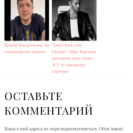
Віталій Кім розповів, чи
“Don’t Fuck with
отримував він погрози
Ukraine”: Макс Барських
присвятив нову пісню
ЗСУ та народному
спротиву
ОСТАВЬТЕ
КОММЕНТАРИЙ
Ваша e-mail адреса не оприлюднюватиметься.
Обов’язкові