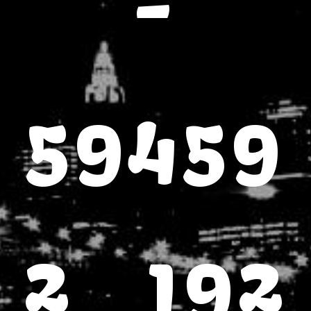
-
59459
2_192