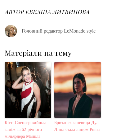
b
t
l
e
e
o
e
e
d
r
o
r
+
I
e
АВТОР
ЕВЕЛІНА ЛИТВИНОВА
k
n
s
t
Головний редактор LeMonade.style
Матеріали на тему
Кітті Спенсер вийшла
Британская певица Дуа
заміж за 62-річного
Липа стала лицом Puma
мільярдера Майкла