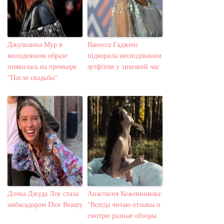
Джулианна Мур в
Ванесса Гадженс
молодежном образе
підкорила несподіваним
появилась на премьере
аутфітом у зимовий час
“После свадьбы”
Дочка Джуда Лоу стала
Анастасия Кожевникова:
амбасадором Dior Beauty
“Всегда читаю отзывы и
смотрю разные обзоры