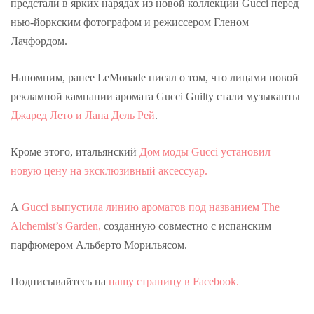
предстали в ярких нарядах из новой коллекции Gucci перед
нью-йоркским фотографом и режиссером Гленом
Лачфордом.
Напомним, ранее LeMonade писал о том, что лицами новой
рекламной кампании аромата Gucci Guilty стали музыканты
Джаред Лето и Лана Дель Рей
.
Кроме этого, итальянский
Дом моды Gucci установил
новую цену на эксклюзивный аксессуар.
А
Gucci выпустила линию ароматов под названием The
Alchemist’s Garden,
созданную совместно с испанским
парфюмером Альберто Морильясом.
Подписывайтесь на
нашу страницу в Facebook.