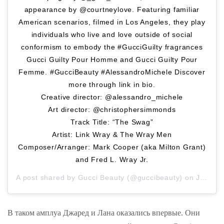
appearance by @courtneylove. Featuring familiar
American scenarios, filmed in Los Angeles, they play
individuals who live and love outside of social
conformism to embody the #GucciGuilty fragrances
Gucci Guilty Pour Homme and Gucci Guilty Pour
Femme. #GucciBeauty #AlessandroMichele Discover
more through link in bio.
Creative director: @alessandro_michele
Art director: @christophersimmonds
Track Title: “The Swag”
Artist: Link Wray & The Wray Men
Composer/Arranger: Mark Cooper (aka Milton Grant)
and Fred L. Wray Jr.
A post shared by
Gucci Beauty
(@guccibeauty) on
Jan 14, 2019 at 4:56am PST
В таком амплуа Джаред и Лана оказались впервые. Они