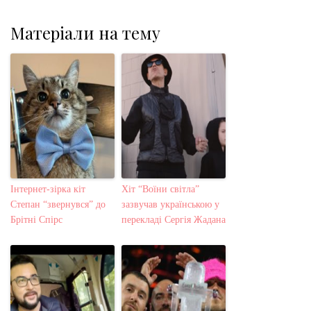
Матеріали на тему
Інтернет-зірка кіт
Хіт “Воїни світла”
Степан “звернувся” до
зазвучав українською у
Брітні Спірс
перекладі Сергія Жадана