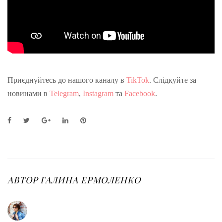
Приєднуйтесь до нашого каналу в
TikTok
. Слідкуйте за
новинами в
Telegram
,
Instagram
та
Facebook
.
F
T
G
L
P
a
w
o
i
i
c
i
o
n
n
e
t
g
k
t
b
t
l
e
e
o
e
e
d
r
o
r
+
I
e
АВТОР
ГАЛИНА ЕРМОЛЕНКО
k
n
s
t