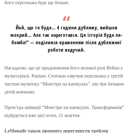
його персонажа буде ще більше.
Йой, що то буде… 4 години дубляжу, вийшов
мокрий… Але так нареготався. Ця історія буде ля-
бомба!” — поділився враженням після дубляжної
роботи ведучий.
Нагадаємо, що це продовження його великої ролі Вейна у
мультсеріалі. Раніше, Сенічкін озвучив персонажа у третій
частині мультику “Монстри на канікулах”, він був батьком
дітей-вовченят.
Прем’єра анімації “Монстри на канікулах. Трансформанія”
відбудеться вже цієї осені, 21 жовтня.
LeMonade також пропонує переглянути трейлер