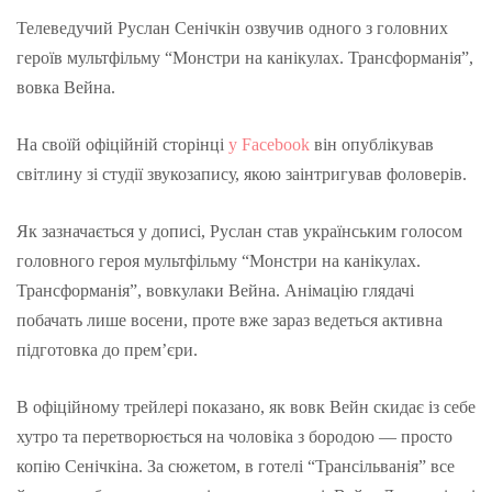
Телеведучий Руслан Сенічкін озвучив одного з головних
героїв мультфільму “Монстри на канікулах. Трансформанія”,
вовка Вейна.
На своїй офіційній сторінці
у Facebook
він опублікував
світлину зі студії звукозапису, якою заінтригував фоловерів.
Як зазначається у дописі, Руслан став українським голосом
головного героя мультфільму “Монстри на канікулах.
Трансформанія”, вовкулаки Вейна. Анімацію глядачі
побачать лише восени, проте вже зараз ведеться активна
підготовка до прем’єри.
В офіційному трейлері показано, як вовк Вейн скидає із себе
хутро та перетворюється на чоловіка з бородою — просто
копію Сенічкіна. За сюжетом, в готелі “Трансільванія” все