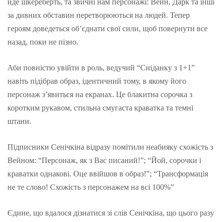
йде шкереберть, та звичні нам персонажі: Вейн, Дарк та інші
за дивних обставин перетворюються на людей. Тепер
героям доведеться об’єднати свої сили, щоб повернути все
назад, поки не пізно.
Аби повністю увійти в роль, ведучий “Сніданку з 1+1”
навіть підібрав образ, ідентичний тому, в якому його
персонаж з’явиться на екранах. Це блакитна сорочка з
коротким рукавом, стильна смугаста краватка та темні
штани.
Підписники Сенічкіна відразу помітили неабияку схожість з
Вейном: “Персонаж, як з Вас писаний!”; “Йой, сорочки і
краватки однакові. Оце ввійшов в образ!”; “Трансформація
не те слово! Схожість з персонажем на всі 100%”
Єдине, що вдалося дізнатися зі слів Сенічкіна, що цього разу