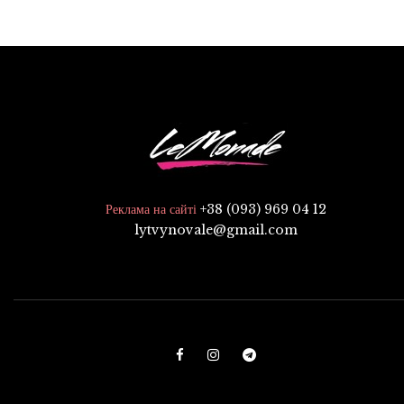
+38 (093) 969 04 12
Реклама на сайті
lytvynovale@gmail.com
F
I
T
a
n
e