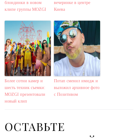
блондинки в новом
вечеринке в центре
клипе группы MOZGI
Киева
Более сотни камер и
Потап сменил имидж и
шесть техник съемки:
выложил архивное фото
MOZGI презентовали
с Позитивом
новый клип
ОСТАВЬТЕ